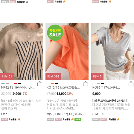
~100),1(110~120)
리뷰
61
리뷰
393
리뷰
5
NK52-TS-19/바이샤 반팔
KO12-T-21/소매프릴슬럽
KO62-T-17/브이넥
티
티
티,KO62-T-18/라운드티
23,900
17,900
19,900
17%
13,900
22%
9,900
_YN
[55~88] 피부에 달라붙지 않는
[55~100] 정말 예쁜핏!
[ 라운드넥/브이넥 2타입 ]
쾌적한 소재~가오리핏
러플소매 드레이프 슬럽
[S-XL] 기본티의 기준을 높인
블라우스 티
티셔츠 #NAK MADE.
나크의 자체제작 반팔티.
팔뚝소멸 소매핏의 고퀄리티
Free
M(55),L(66~77),XL(88~99),1
S,M,L,XL
상품 #NAK MADE.
(100)