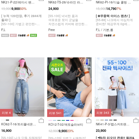
NK21-P-22/레이시 밴딩
NK62-TS-26/슈라인 라운
NK62-PI-16/디슬 쿨링 올
슬렉스
드 반팔 블라우스_HR
밴딩 팬츠_YN
19,900
15,900
9,900
50%
24,900
14,790
7%
[ 누적 120만장, 후기 2844개
[55-100] 넉넉한 품과
[ ❄️무중력 아이스 팬츠! ]
돌파! ]
여유로운 핏이 군살을
[55-88] 나크에서 야심차게
[55~100] 가볍고 편안한~
자연스럽게 커버해 편안한
준비한! 체감무게 0g에
허리밴딩 일자핏 슬랙스 팬츠/
착용감의 반팔 블라우스
주름까지 예쁜 크링클 팬츠!
F,L
Free
F,L / 기본,롱
빅사이즈 옵션가X #NAK
MADE.
리뷰
4
리뷰
343
리뷰
541
KO62-T-16/트리플네온
NK41-P-3/랩스커트팬츠
KO12-T-02/에토슬라브티
반팔티_YN
_JY,DY
16,900
12,900
23,900
9,900
23%
[55-100] 나크 단독 자체제작!
[ 📢3차 리오더 완료!! 컬러&
[55~120] 가볍고 시원한것!