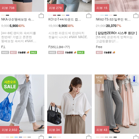
리뷰
738
리뷰
279
리뷰
15
NKA-U-2/똥배보정 속바
KO12-T-44/라운드 캡나
NK62-TS-32/일루민 뒤트
지
시
임 셔츠_DY
9,900
15,900
21,900
5,900
40%
9,900
38%
20,370
7%
[44~88] 팬티와 속바지를
시크한 라운드넥 린넨터치
[ 답답한ZERO! 시스루 원단! ]
한번에! 가볍고 쫀쫀한
컷숄더 나시티 #NAK MADE.
[55-99] 은은하게 반짝이는
똥배보정 속바지 #NAK
고급링클원단!
MADE.
자연스럽게 흐르는 핏!
F,L
F(55),L(66~77)
Free
NEW
7%
리뷰
2,932
리뷰
34
리뷰
43