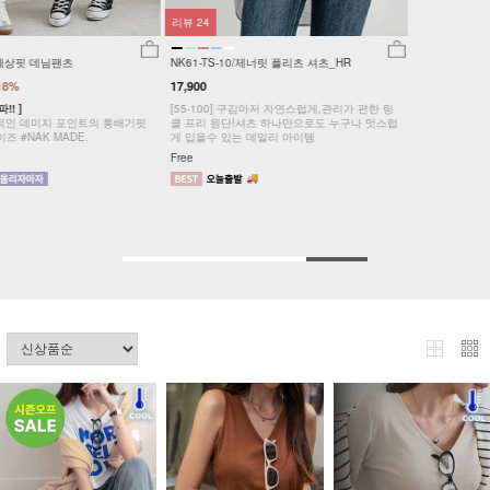
리뷰
24
NK61-TS-10/제너릿 플리츠 셔츠_HR
17,900
[55-100] 구김마저 자연스럽게,관리가 편한 링
클 프리 원단!셔츠 하나만으로도 누구나 멋스럽
게 입을수 있는 데일리 아이템
Free