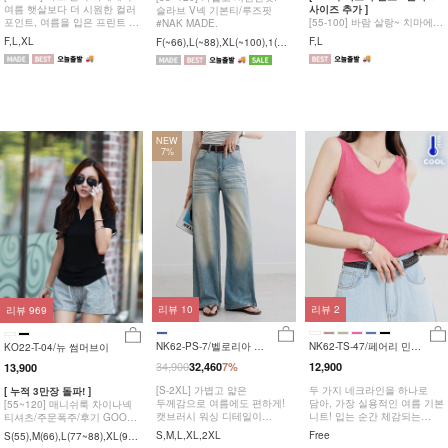
여름 햇살보다 더 시원한 컬러
사이즈 추가 ]
슬라브 V넥 기본티/루즈핏
포인트, 여름을 입은 프린트 티
[55-100] 바람 살랑~ 치마에서
#NAK MADE.
#NAK MADE.
팬츠로 변신하는 랩 스커트
F,L,XL
F,L
F(~66),L(~88),XL(~100),1(~1
스타일 와이드 밴딩 팬츠
20)
NEW
7%
리뷰
10
리뷰
2
리뷰
969
NK62-PS-7/벨로리아 캣
NK62-TS-47/페어리 민소
KO22-T-04/뉴 썸머브이
워싱 와이드팬츠_HR
매 니트나시_YN
34,900
32,460
7%
12,900
13,900
[S-2XL] 가볍고 얇은
두 가지 네크라인을 하나로
[ 누적 3만장 돌파! ]
두께감으로 여름에도 편하게!
담아, 가장 실용적인 여름 기본
[55~120] 매니쉬룩 차이나넥
캣브러시 워싱 디테일이
니트! 입는 순간 체감되는
티셔츠/주문폭주/후기 GOOD!
트렌디한 와이드핏 데님 팬츠
쿨링감, 이너처럼 가볍지만
#NAK MADE.
S,M,L,XL,2XL
Free
S(55),M(66),L(77~88),XL(99
단독으로도 완성되는 핏