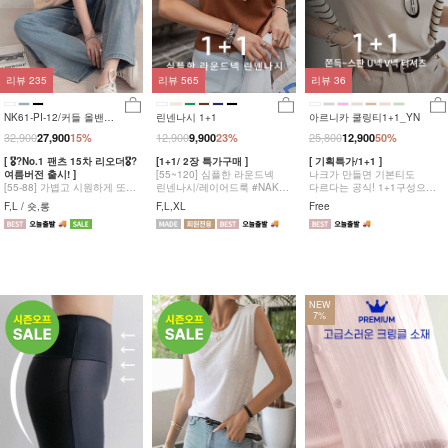
리뷰
235
리뷰
565
리뷰
36
NK61-PI-12/커들 올밴딩
린넨나시 1+1
아르니카 쿨링티1+1_YN
와이드팬츠_YN
32,900
12,900
25,800
27,900
15%
9,900
23%
12,900
50%
[ 🎖?No.1 팬츠 15차 리오더🎖?
[1+1/ 2장 특가구매 ]
[ 기획특가/1+1 ]
여름버전 출시! ]
[55~120] 심플한 라운드넥
나크가 만들면 기본티도
[55-88] 가볍고 시원하게 또
린넨나시/레이어드룩 #NAK
다르다는 공식! 1+1구성으로
한번 즐기는 믿고 입는 베스트
MADE.
브이넥 라운드넥 고민없이
F,L / 숏,롱
F,L,XL
Free
No.1 팬츠의 여름버전!
두장 다 챙겨가세요
NEW
7%