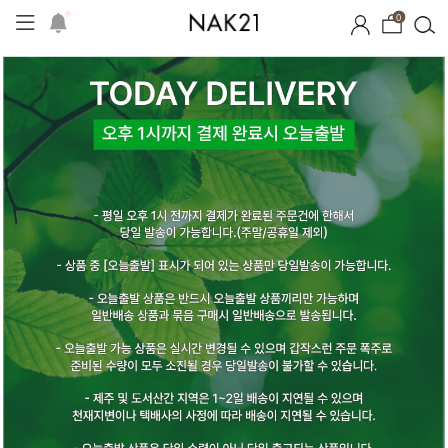
0
시즌오프
1+1 기획세트
자체제작
여름 