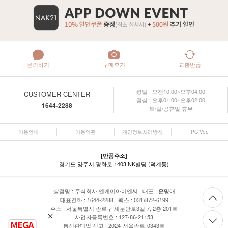
문의하기
구매후기
교환반품
평일 : 오전10:00~오후04:00
CUSTOMER CENTER
점심 : 오후01:00~오후02:00
1644-2288
토/일/공휴일 휴무
이용안내
이용약관
개인정보처리방침
PC Ver.
[반품주소]
경기도 양주시 평화로 1403 NK빌딩 (덕계동)
상점명 : 주식회사 엔케이아이엔씨 대표 :
윤명애
대표전화 : 1644-2288 팩스 : 031)872-6199
주소 : 서울특별시 종로구 새문안로3길 7, 2층 201호
사업자등록번호 : 127-86-21153
통신판매업 신고 : 2024-서울종로-0343호