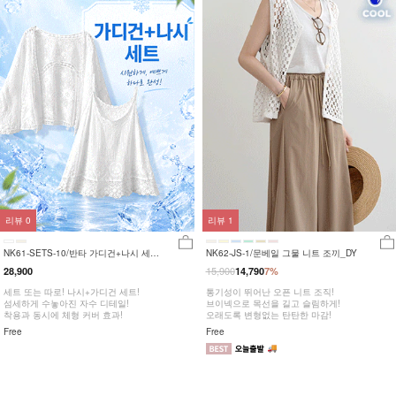
리뷰
0
리뷰
1
NK61-SETS-10/반타 가디건+나시 세트
NK62-JS-1/문베일 그물 니트 조끼_DY
_DY
15,900
28,900
14,790
7%
세트 또는 따로! 나시+가디건 세트!
통기성이 뛰어난 오픈 니트 조직!
섬세하게 수놓아진 자수 디테일!
브이넥으로 목선을 길고 슬림하게!
착용과 동시에 체형 커버 효과!
오래도록 변형없는 탄탄한 마감!
Free
Free