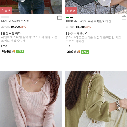
리뷰
3
리뷰
0
NK42-J-5/차이 숏자켓
DM32-J-05/라이 트위드 반팔가디건
25,900
19,900
23%
39,900
14,900
63%
[ 한정수량 특가 ]
[ 한정수량 특가 ]
시원하게 스타일 살려봐요! 노카라 블링 버튼
[55~110] 고급스러운 느낌이 듬뿍담긴 체크
트위드 반팔 숏자켓
트위드 가디건
Free
1,2