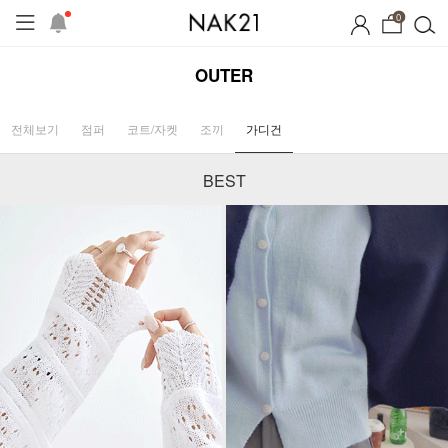
0
OUTER
전체보기
점퍼
코트/자켓
조끼
가디건
BEST
프
1+1 기획세트
자체제작
여름 잠옷
장마템 기획