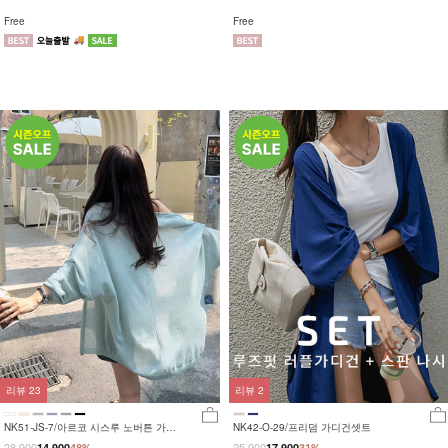
Free
Free
리뷰
23
리뷰
2
NK51-JS-7/아르코 시스루 노버튼 가디
NK42-O-29/프리덤 가디건셋트
건
28,900
25,900
14,900
48%
17,900
31%