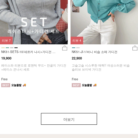
리뷰
7
리뷰
4
NK51-SETS-10/세르카 나시+가디건 세
NK51-JI-1/바니 비숍 소매 가디건
트
19,900
22,900
레이스와 리본으로 로맨틱 무드~ 잔골지 가디건
고슬고슬 시스루한 매력!! 여성스러운 비숍
+레이스 끈나시 세트
슬리브 브이넥 가디건
Free
Free
더보기