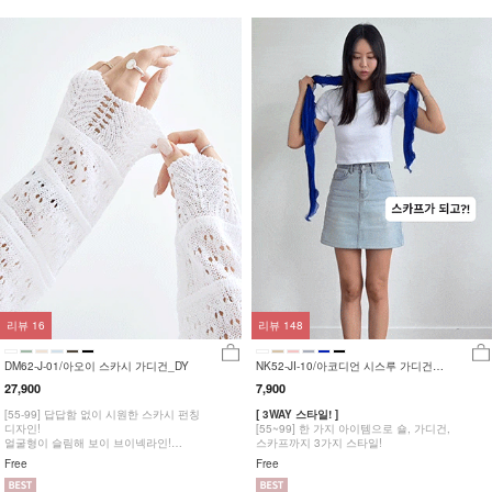
리뷰
16
리뷰
148
DM62-J-01/아오이 스카시 가디건_DY
NK52-JI-10/아코디언 시스루 가디건
_DY
27,900
7,900
[55-99] 답답함 없이 시원한 스카시 펀칭
[ 3WAY 스타일! ]
디자인!
[55~99] 한 가지 아이템으로 숄, 가디건,
얼굴형이 슬림해 보이 브이넥라인!
스카프까지 3가지 스타일!
여성스러운 물결라인 마감!
Free
Free