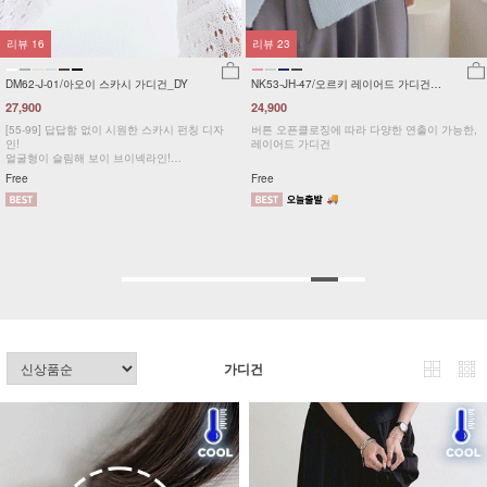
23
리뷰
4
리뷰
-JH-47/오르키 레이어드 가디건
DM43-J-01/레트로 바스락 스트링 점퍼
NK2
64,900
24,9
0
49,900
23%
오픈클로징에 따라 다양한 연출이 가능한,
[55~120] 스트링 후드 점퍼/빅사이즈
[바람
드 가디건
[55
MAD
Free
F,L
가디건