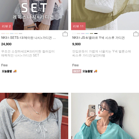
리뷰
2
리뷰
11
NK51-SETS-13/메이란 나시+가디건 세
NK51-JS-6/클라르 Y넥 시스루 가디건
트
24,900
9,900
무조건 소장하세요♥크리미한 컬러감이
안입은듯이 가볍게 너울지는 Y넥 벌룬소매
매력적인 나시+가디건 SET
씨스루 가디건/살안타템
Free
Free