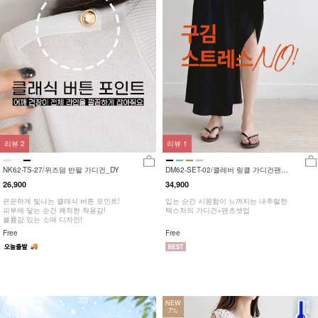
리뷰
2
리뷰
1
NK62-TS-27/위즈덤 반팔 가디건_DY
DM62-SET-02/클레버 링클 가디건팬츠
셋업_HR
26,900
34,900
은은하게 빛나는 클래식 버튼 포인트!
입는 순간 시원함이 느껴지는 내추럴한
피부에 닿는 순간 쾌적한 착용감!
텍스처의 가디건+팬츠셋업
볼륨감 있는 소매 디자인!
Free
Free
NEW
7%