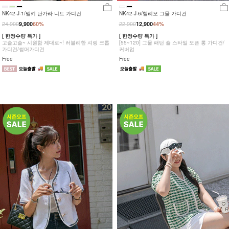
NK42-J-1/멜키 단가라 니트 가디건
NK42-J-6/헬리오 그물 가디건
24,900
22,900
9,900
60%
12,900
44%
[ 한정수량 특가 ]
[ 한정수량 특가 ]
고슬고슬~ 시원함 제대로~! 러블리한 셔링 크롭
[55~120] 그물 패턴 숄 스타일 오픈 롱 가디건/
가디건/썸머가디건
커버업
Free
Free