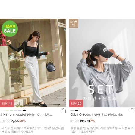
NEW
7%
리뷰
41
리뷰
20
NK41-J-11/스캘럽 원버튼 숏가디건
DM31-O-40/리지 살랑 후드 원피스세트
_JY,HR
15,900
31,900
7,900
50%
29,670
7%
시스루한 매력으로 페미닌 무드 완성! 살안타템
찰랑찰랑 텐셀 원단이 기분 좋아! 롱 나시원피스
브이넥 원버튼 숏가디건
+후드 가디건 세트