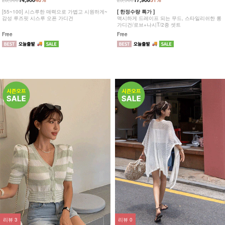
[55~100] 시스루한 매력으로 가볍고 시원하게~
[ 한정수량 특가 ]
감성 루즈핏 시스루 오픈 가디건
맥시하게 드레이프 되는 무드, 스타일리쉬한 롱
가디건/로브+나시T/2종 셋트
Free
Free
리뷰
3
리뷰
0