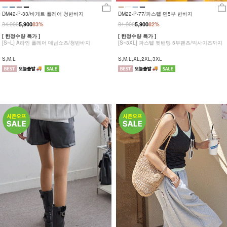
DM42-P-33/바게트 플레어 청반바지
DM22-P-77/파스텔 면5부 반바지
34,900
31,900
5,900
83%
5,900
82%
[ 한정수량 특가 ]
[ 한정수량 특가 ]
[S~L] A라인 플레어 데님쇼츠/청반바지
[S~3XL] 파스텔 뒷밴딩 5부팬츠/빅사이즈까지
S,M,L
S,M,L,XL,2XL,3XL