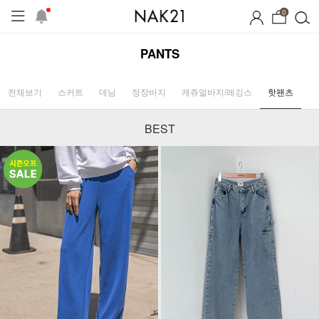
0
PANTS
전체보기
스커트
데님
정장바지
캐쥬얼바지/레깅스
핫팬츠
BEST
시즌오프
1+1 기획세트
자체제작
여름 