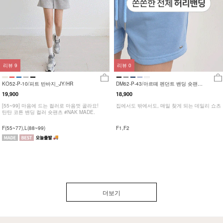
리뷰
9
리뷰
0
KO52-P-10/피트 반바지_JY/HR
DM62-P-43/아르떼 펜던트 밴딩 숏팬츠
_HR
19,900
18,900
[55~99] 마음에 드는 컬러로 마음껏 골라요!
집에서도 밖에서도, 매일 찾게 되는 데일리 쇼츠
탄탄 코튼 밴딩 컬러 숏팬츠 #NAK MADE.
F(55~77),L(88~99)
F1,F2
더보기