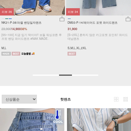
리뷰
36
리뷰
34
NK21-P-38/라켈 밴딩일자팬츠
DM33-P-14/레이어드 포켓 와이드팬츠
23,900
14,900
38%
31,900
[55~100] 지금 입기 딱이야!! 보들 워싱코튼 루
[S~2XL] 흔하지 않은 카고포켓 포인트! 와이드
즈핏 밴딩 와이드팬츠 #NAK MADE.
데님팬츠
M,L
S,M,L,XL,2XL
핫팬츠