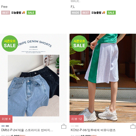
MADE.
Free
F,L
리뷰
4
리뷰
12
DM52-P-24/제올 스트라이프 반바지
KO52-P-06/밍투배색 버뮤다팬츠
_JY