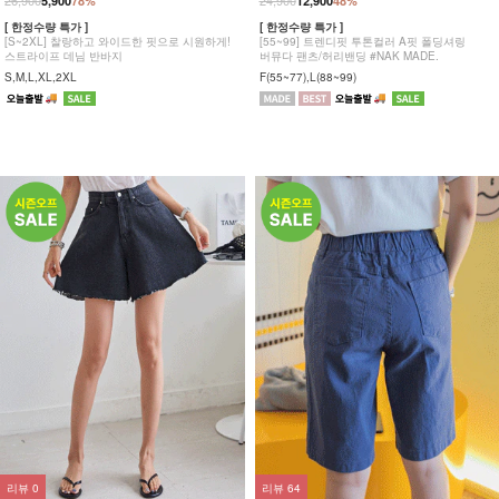
26,900
24,900
5,900
78%
12,900
48%
[ 한정수량 특가 ]
[ 한정수량 특가 ]
[S~2XL] 찰랑하고 와이드한 핏으로 시원하게!
[55~99] 트렌디핏 투톤컬러 A핏 폴딩셔링
스트라이프 데님 반바지
버뮤다 팬츠/허리밴딩 #NAK MADE.
S,M,L,XL,2XL
F(55~77),L(88~99)
리뷰
0
리뷰
64