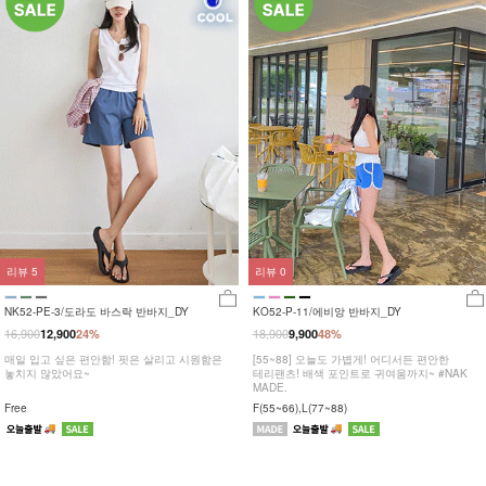
리뷰
5
리뷰
0
NK52-PE-3/도라도 바스락 반바지_DY
KO52-P-11/에비앙 반바지_DY
16,900
18,900
12,900
24%
9,900
48%
매일 입고 싶은 편안함! 핏은 살리고 시원함은
[55~88] 오늘도 가볍게! 어디서든 편안한
놓치지 않았어요~
테리팬츠! 배색 포인트로 귀여움까지~ #NAK
MADE.
Free
F(55~66),L(77~88)