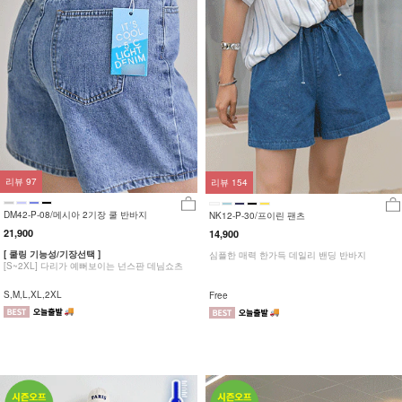
리뷰
97
리뷰
154
DM42-P-08/메시아 2기장 쿨 반바지
NK12-P-30/프이린 팬츠
21,900
14,900
[ 쿨링 기능성/기장선택 ]
심플한 매력 한가득 데일리 밴딩 반바지
[S~2XL] 다리가 예뻐보이는 넌스판 데님쇼츠
S,M,L,XL,2XL
Free