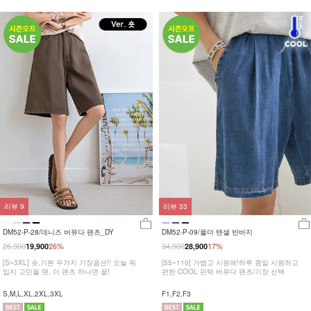
리뷰
9
리뷰
33
DM52-P-28/데니즈 버뮤다 팬츠_DY
DM52-P-09/몰더 텐셀 반바지
26,900
34,900
19,900
26%
28,900
17%
[S~3XL] 숏,기본 두가지 기장옵션!! 오늘 뭐
[55~110] 가볍고 시원해!하루 종일 시원하고
입지 고민될 땐, 이 팬츠 하나면 끝!
편한 COOL 핀턱 버뮤다 팬츠/기장 선택
S,M,L,XL,2XL,3XL
F1,F2,F3