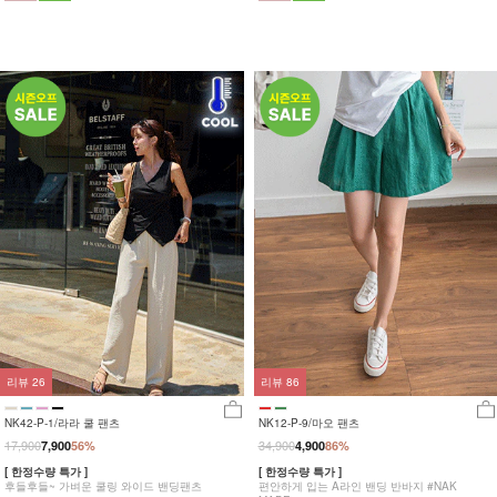
리뷰
26
리뷰
86
NK42-P-1/라라 쿨 팬츠
NK12-P-9/마오 팬츠
17,900
34,900
7,900
56%
4,900
86%
[ 한정수량 특가 ]
[ 한정수량 특가 ]
후들후들~ 가벼운 쿨링 와이드 밴딩팬츠
편안하게 입는 A라인 밴딩 반바지 #NAK