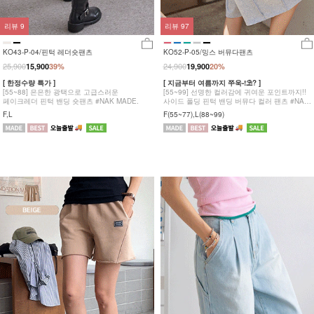
리뷰
9
리뷰
97
KO43-P-04/핀턱 레더숏팬츠
KO52-P-05/밍스 버뮤다팬츠
25,900
24,900
15,900
39%
19,900
20%
[ 한정수량 특가 ]
[ 지금부터 여름까지 쭈욱-!⛱? ]
[55~88] 은은한 광택으로 고급스러운
[55~99] 선명한 컬러감에 귀여운 포인트까지!!
페이크레더 핀턱 밴딩 숏팬츠 #NAK MADE.
사이드 폴딩 핀턱 밴딩 버뮤다 컬러 팬츠 #NAK
MADE.
F,L
F(55~77),L(88~99)