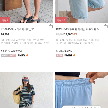
리뷰
2
리뷰
25
KO52-P-09/브레쓰 반바지_DY
DM52-P-25/루프 핀턱 데님 버뮤다 팬츠
29,900
20,900
19,900
33%
[55~99] 그냥 입었는데 괜히 멋있어 보여~
[S~2XL] 핏부터 다르다! 허리 핀턱+루프
편안함과 스타일 모두를 챙기는 데일리 쇼츠!
포인트의 완벽한 데님 버뮤다 팬츠
F(55~77),L(88~99)
S,M,L,XL,2XL