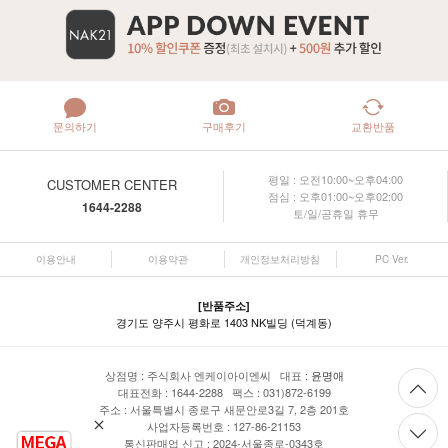
문의하기
구매후기
교환반품
평일 : 오전10:00~오후04:00
CUSTOMER CENTER
점심 : 오후01:00~오후02:00
1644-2288
토/일/공휴일 휴무
이용안내
이용약관
개인정보처리방침
PC Ver.
[반품주소]
경기도 양주시 평화로 1403 NK빌딩 (덕계동)
상점명 : 주식회사 엔케이아이엔씨 대표 :
윤명애
대표전화 : 1644-2288 팩스 : 031)872-6199
주소 : 서울특별시 종로구 새문안로3길 7, 2층 201호
사업자등록번호 : 127-86-21153
통신판매업 신고 : 2024-서울종로-0343호