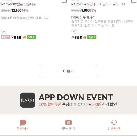
NK32-T-92/셀로 그물니트
NK52-TS-90/노바리 가오리 니트티_HR
23,900
31,900
12,900
46%
9,900
69%
[55~88] 바람솔솔~ 썸머 그물 니트
[ 한정수량 특가 ]
슬림하고 우아한 실루엣을 연출해주는 시원한
터치감의 얇고 가벼운 썸머 니트
Free
Free
더보기
문의하기
구매후기
교환반품