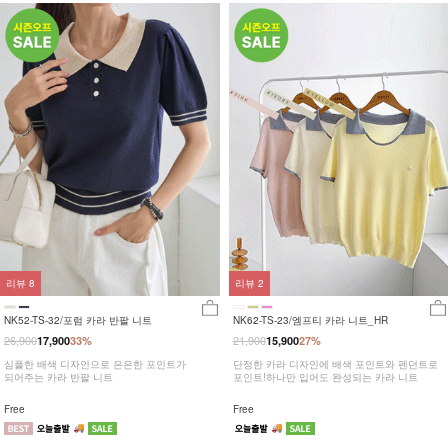
리뷰
8
리뷰
2
NK52-TS-32/포럼 카라 반팔 니트
NK62-TS-23/엠프티 카라 니트_HR
26,900
21,900
17,900
33%
15,900
27%
심플한 배색 디자인으로 은은한 포인트가
단정한 카라 디자인에 배색 포인트와 펜던트로
되어주는 카라 반팔 니트
포인트!하나만 입어도 완성되는 카라 니트
Free
Free