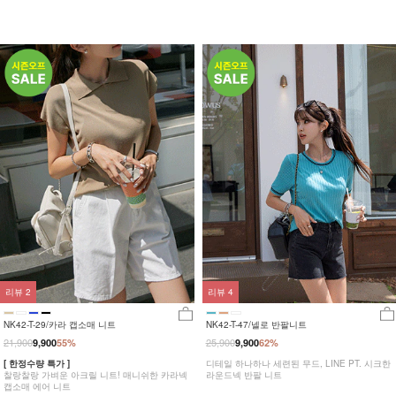
리뷰
2
리뷰
4
NK42-T-29/카라 캡소매 니트
NK42-T-47/넬로 반팔니트
21,900
25,900
9,900
55%
9,900
62%
[ 한정수량 특가 ]
디테일 하나하나 세련된 무드, LINE PT. 시크한
찰랑찰랑 가벼운 아크릴 니트! 매니쉬한 카라넥
라운드넥 반팔 니트
캡소매 에어 니트