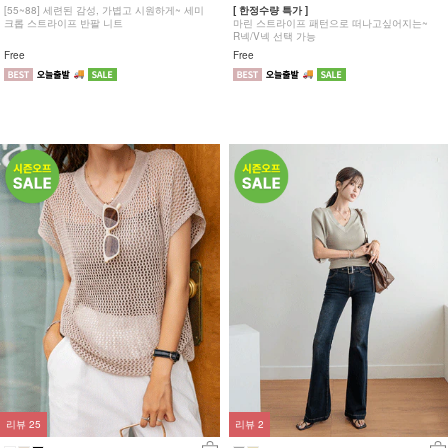
[55~88] 세련된 감성, 가볍고 시원하게~ 세미
[ 한정수량 특가 ]
크롭 스트라이프 반팔 니트
마린 스트라이프 패턴으로 떠나고싶어지는~
R넥/V넥 선택 가능
Free
Free
리뷰
25
리뷰
2