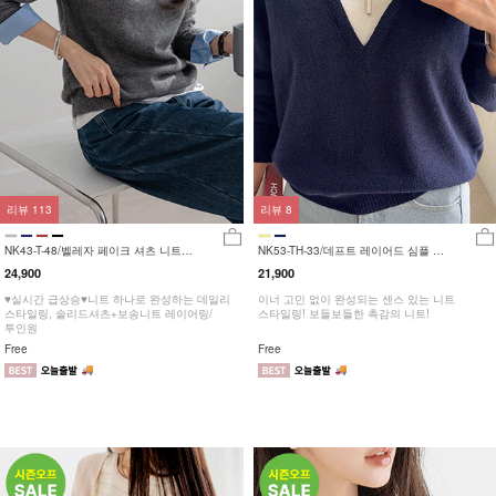
리뷰
113
리뷰
8
NK43-T-48/벨레자 페이크 셔츠 니트
NK53-TH-33/데프트 레이어드 심플 니
_HS,DY
트_DY
24,900
21,900
♥실시간 급상승♥니트 하나로 완성하는 데일리
이너 고민 없이 완성되는 센스 있는 니트
스타일링, 솔리드셔츠+보송니트 레이어링/
스타일링! 보들보들한 촉감의 니트!
투인원
Free
Free