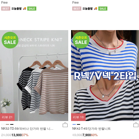
Free
Free
리뷰
21
리뷰
10
NK52-TD-59/라비나 단가라 반팔 니트
NK42-T-45/단가라 반팔니트
티
21,900
19,900
13,900
37%
7,900
60%