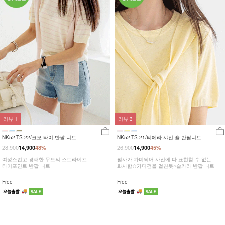
리뷰
1
리뷰
3
NK52-TS-22/코모 타이 반팔 니트
NK52-TS-21/티에라 샤인 숄 반팔니트
28,900
26,900
14,900
48%
14,900
45%
여성스럽고 경쾌한 무드의 스트라이프
펄사가 가미되어 사진에 다 표현할 수 없는
타이포인트 반팔 니트
화사함☆가디건을 걸친듯~숄카라 반팔 니트
Free
Free