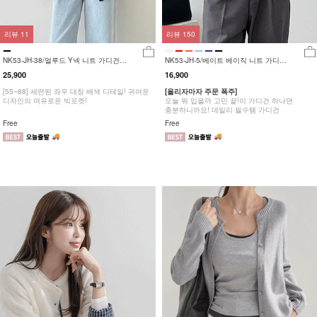
리뷰
11
리뷰
150
NK53-JH-38/얼루드 Y넥 니트 가디건
NK53-JH-5/베이트 베이직 니트 가디건
_DY
_YN
25,900
16,900
[55~88] 세련된 좌우 대칭 배색 디테일! 귀여운
[올리자마자 주문 폭주]
디자인의 여유로운 빅포켓!
오늘 뭐 입을까 고민 끝!이 가디건 하나면
충분하니까요! 데일리 필수템 가디건
Free
Free