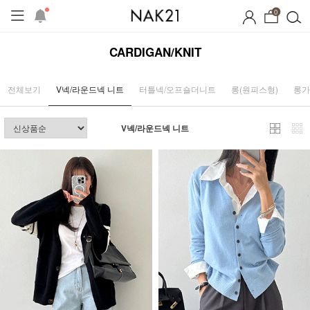
0
CARDIGAN/KNIT
전체보기
V넥/라운드넥 니트
터틀넥/오프숄더니트
롱(원피스형)
롱가
V넥/라운드넥 니트
시즌오프
1+1 기획세트
자체제작
여름 