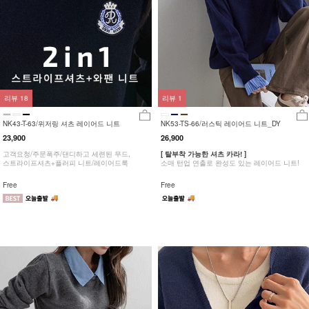
리뷰
18
리뷰
1
NK43-T-63/위저링 셔츠 레이어드 니트
NK53-TS-66/러스틱 레이어드 니트_DY
23,900
26,900
고객요청/주문폭주/댄디하고 세련된 무드,
[ 탈부착 가능한 셔츠 카라! ]
스트라이프셔츠+플러피 니트/레이어드룩
소매 턴업 연출로 완성도 있는 레이어드 니트!
Free
Free