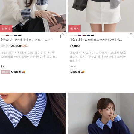
리뷰
7
리뷰
4
NK53-JH-14/배니쉬 레이어드 니트 가
NK53-JH-49/포레스트 베이직 가디건
디건_DY
_DY
39,900
23,900
40%
17,900
소매 커프스 단추로 진짜 레이어드 한 듯!
맨살에도 자극없이 부드럽게~ 섬세한 암홀
오로라를 연상시키는 은은한 단추 포인트!
헤라시 조직! 디테일 하나 하나에서 보이는
퀄리티!
Free
Free