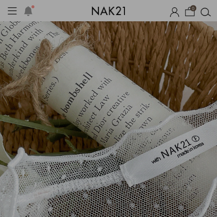
0
체제작
여름 잠옷
장마템 기획전
오늘출발
시즌오