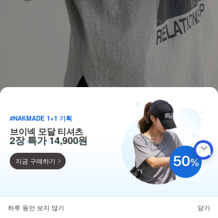
#NAKMADE 1+1 기획
브이넥 모달 티셔츠
2장 특가 14,900원
지금 구매하기
득템찬스
단독 한정수량 특가!
하루 동안 보지 않기
닫기
뒤로가기
카테고리
홈
찜
마이페이지