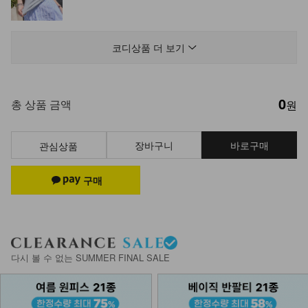
DM61-J-04/배럴 소프트 가디건_DY
24,900
코디상품 더 보기
0
DM43-P-18/헤르멜르 남녀공용 밴딩
총 상품 금액
원
팬츠_HJ,DY
29,900
26,900
10%
장바구니
바로구매
관심상품
NK61-PI-2/신더 와이드밴딩 트레이
닝 팬츠_DY
21,900
DM61-BG-04/앙코 키링 세트 숄더백
_DY
다시 볼 수 없는 SUMMER FINAL SALE
28,900