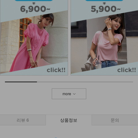
NKA53-A-1/글림 실버볼 팔찌_DY
13,900
NKA52-AI-1/모던 라인 포인트 반지
_HJ
7,900
more
리뷰
6
상품정보
문의