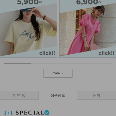
_HR
36,900
32,900
11%
DM61-P-31/유메르 부츠컷 데님팬츠
_DY
29,900
NK61-TS-3/버던 스트라이프 셔츠
_DY
19,900
more
DM61-P-09/씽 피그먼트 뒷포켓 팬츠
_DY
29,900
리뷰
10
상품정보
문의
DM61-BG-02/버클 모던 심플 숄더백
_HR
32,900