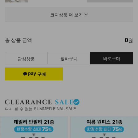
DM61-P-21/멘드 원턱 슬랙스_HR
35,900
31,900
11%
코디상품 더 보기
0
NK51-JS-8/토피넛 포켓 점퍼
총 상품 금액
원
_HR,DY
44,900
35,900
20%
장바구니
바로구매
관심상품
DM61-P-22/플릿 남녀공용 밴딩팬츠
_YN
19,900
NK43-T-29/구스타 스트라이프 셔츠
다시 볼 수 없는 SUMMER FINAL SALE
34,900
19,900
43%
DM61-P-14/테브 밑단 스냅 데님팬츠