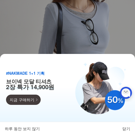
#NAKMADE 1+1 기획
브이넥 모달 티셔츠
2장 특가 14,900원
지금 구매하기
득템찬스
단독 한정수량 특가!
하루 동안 보지 않기
닫기
뒤로가기
카테고리
홈
찜
마이페이지