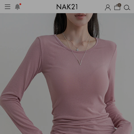
0
옷
장마템 기획전
오늘출발
시즌오프
1+1 기획