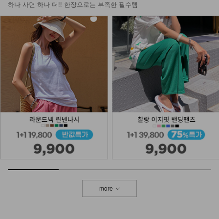
하나 사면 하나 더!! 한장으로는 부족한 필수템
DM61-BG-03/에퓨르 체인 빅 숄더백
_HR
27,900
NK02-A-10/슬림브이 목걸이_DY
9,900
NKA53-A-1/글림 실버볼 팔찌_DY
13,900
more
DM23-AC-10/클립 체인 팔찌
12,900