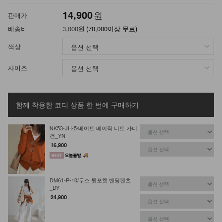
14,900
원
판매가
배송비
3,000원
(70,000이상 무료)
색상
사이즈
함께 착용한 코디 상품
한 번에 구매하기
NK53-JH-5/베이트 베이직 니트 가디
건_YN
16,900
DM61-P-10/두스 뒷포켓 밴딩팬츠
_DY
24,900