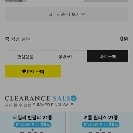
NKA53-A-1/글림 실버볼 팔찌_DY
13,900
코디상품 더 보기
0
NKA52-AI-1/모던 라인 포인트 반지
총 상품 금액
원
_HJ
7,900
장바구니
바로구매
관심상품
다시 볼 수 없는 SUMMER FINAL SALE