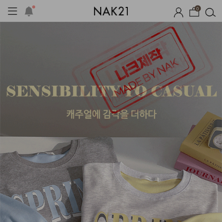
0
체제작
여름 잠옷
장마템 기획전
오늘출발
시즌오