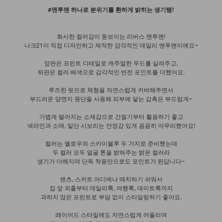
#맨투맨 하나로 분위기를 환하게 밝히는 생기템!
화사한 컬러감이 돋보이는 리버스 맨투맨!
나크21이 직접 디자인하고 제작한 감각적인 데일리 맨투맨이에요~
앞판은 프린트 디테일로 캐주얼한 무드를 살려주고,
뒤판은 컬러 배색으로 감각적인 반전 포인트를 더했어요.
루즈한 핏으로 체형을 자연스럽게 커버해주면서
부드러운 양면지 원단을 사용해 피부에 닿는 감촉은 부드럽게~
가볍게 떨어지는 소재감으로 간절기부터 활용하기 좋고
넥라인과 소매, 밑단 시보리는 안정감 있게 꼼꼼히 마무리했어요!
컬러는 옐로우와 스카이블루 두 가지로 준비했는데
두 컬러 모두 얼굴 톤을 밝혀주는 밝은 컬러라
생기가 더해지며 단독 착용만으로도 포인트가 된답니다~
팬츠, 스커트 어디에나 매치하기 쉬워서
집 앞 외출부터 데일리룩, 여행룩, 데이트룩까지
과하지 않은 프린트로 부담 없이 스타일링하기 좋아요.
레이어드 스타일에도 자연스럽게 어울리며