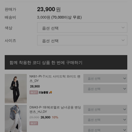
23,900
원
판매가
배송비
3,000원
(70,000이상 무료)
색상
사이즈
함께 착용한 코디 상품
한 번에 구매하기
NK61-PI-7/시드 사이드턱 와이드 팬
츠_DY
28,900
DM43-P-18/헤르멜르 남녀공용 밴딩
팬츠_HJ,DY
29,900
26,900
10%