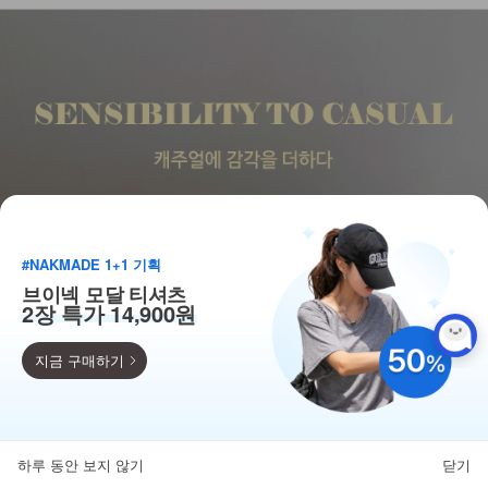
#NAKMADE 1+1 기획
브이넥 모달 티셔츠
2장 특가 14,900원
지금 구매하기
득템찬스
단독 한정수량 특가!
하루 동안 보지 않기
닫기
뒤로가기
카테고리
홈
찜
마이페이지