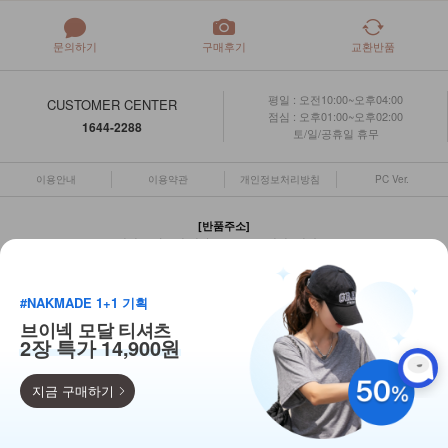
문의하기
구매후기
교환반품
평일 : 오전10:00~오후04:00
CUSTOMER CENTER
점심 : 오후01:00~오후02:00
1644-2288
토/일/공휴일 휴무
이용안내
이용약관
개인정보처리방침
PC Ver.
[반품주소]
경기도 양주시 평화로 1403 NK빌딩 (덕계동)
상점명 : 주식회사 엔케이아이엔씨 대표 :
윤명애
#NAKMADE 1+1 기획
대표전화 : 1644-2288 팩스 : 031)872-6199
브이넥 모달 티셔츠
주소 : 서울특별시 종로구 새문안로3길 7, 2층 201호
2장 특가 14,900원
사업자등록번호 : 127-86-21153
통신판매업 신고 : 2024-서울종로-0343호
개인정보관리책임자 : 윤지원
지금 구매하기
득템찬스
COPYRIGHT(C)
ALL RIGHTS RESERVED.
주식회사 엔케이아이엔씨
단독 한정수량 특가!