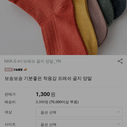
NKA-S-41/프레쉬 골지 양말_YN
보송보송 기분좋은 착용감 프레쉬 골지 양말
1,300
원
판매가
배송비
3,000원
(70,000이상 무료)
색상
사이즈