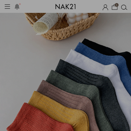
0
기획세트
자체제작
여름 잠옷
장마템 기획전
오늘출