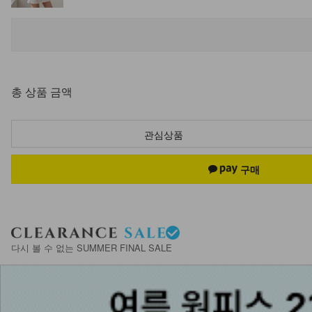
NK53-PS-11/허리케인 절개 미니 스커트_DY
29,900
17,900
40%
총 상품 금액
NK53-M-3/올드머니 가디건 머플러숄_HR
12,900
관심상품
DM51-BG-03/블랙 포인트 숄더 백
42,900
NKA53-N-4/하이랜즈 타원 목걸이_YN
다시 볼 수 없는 SUMMER FINAL SALE
7,900
NKA53-A-1/글림 실버볼 팔찌_DY