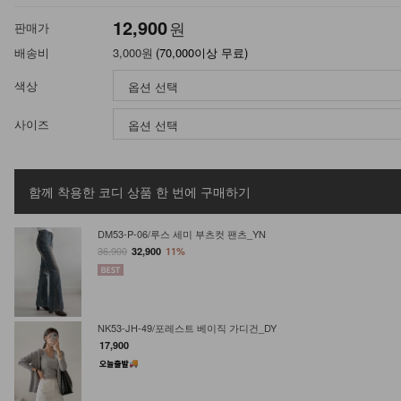
12,900
원
판매가
배송비
3,000원
(70,000이상 무료)
색상
사이즈
함께 착용한 코디 상품
한 번에 구매하기
DM53-P-06/루스 세미 부츠컷 팬츠_YN
36,900
32,900
11%
NK53-JH-49/포레스트 베이직 가디건_DY
17,900