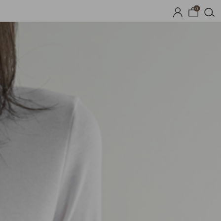
0
기획세트
자체제작
여름 잠옷
장마템 기획전
오늘출