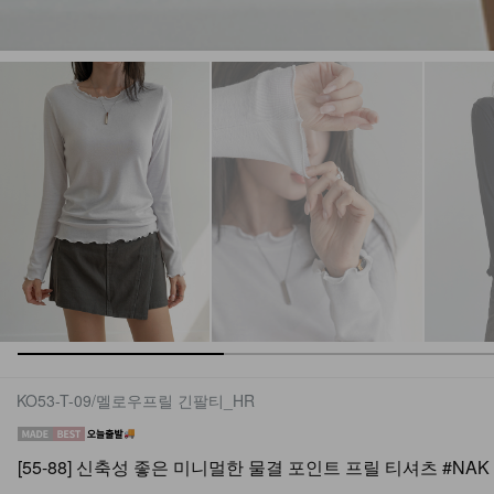
KO53-T-09/멜로우프릴 긴팔티_HR
[55-88] 신축성 좋은 미니멀한 물결 포인트 프릴 티셔츠 #NAK 