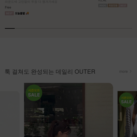
F,L,XL
라운드넥 고민없이 두장 다 챙겨가세요
Free
툭 걸쳐도 완성되는 데일리 OUTER
more