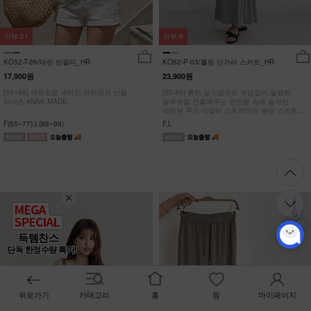
리뷰
21
리뷰
6
KO52-T-26/테린 반팔티_HR
KO62-P-03/롤링 단가라 스커트_HR
17,900원
23,900원
[55~99] 여유로운 넥라인 여리핏의 반팔
[55-88] 롱한 길이감으로 부담없이,슬림한
티셔츠 #NAK MADE.
실루엣을 연출해주는 편안함 속에 숨겨진
세련된 무드 데일리 스트라이프 밴딩 스커트
#NAK MADE.
F(55~77),L(88~99)
F,L
득템찬스
단독 한정수량 특가!
뒤로가기
카테고리
홈
찜
마이페이지