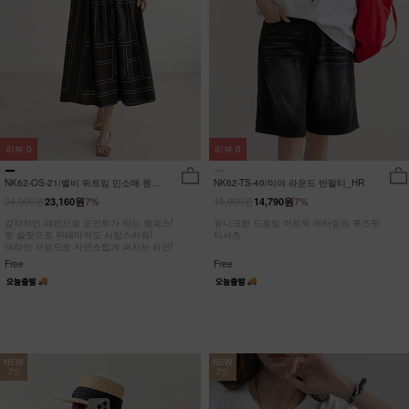
리뷰
0
리뷰
0
NK62-OS-21/벨비 뒤트임 민소매 원피
NK62-TS-40/미야 라운드 반팔티_HR
스_DY
24,900원
15,900원
23,160원
7%
14,790원
7%
감각적인 패턴으로 포인트가 되는 원피스!
유니크한 드로잉 아트와 레터링의 루즈핏
뒷 슬릿으로 뒤태마저도 사랑스러워!
티셔츠
넥라인 셔링으로 자연스럽게 퍼지는 라인!
Free
Free
NEW
NEW
7%
7%