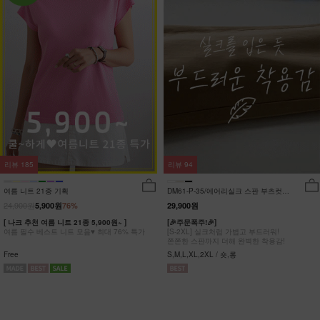
리뷰
185
리뷰
94
여름 니트 21종 기획
DM61-P-35/에어리실크 스판 부츠컷팬
츠_DY
24,900원
5,900원
76%
29,900원
[ 나크 추천 여름 니트 21종 5,900원~ ]
[🎉주문폭주!🎉]
여름 필수 베스트 니트 모음♥ 최대 76% 특가
[S-2XL] 실크처럼 가볍고 부드러워!
쫀쫀한 스판까지 더해 완벽한 착용감!
Free
S,M,L,XL,2XL / 숏,롱