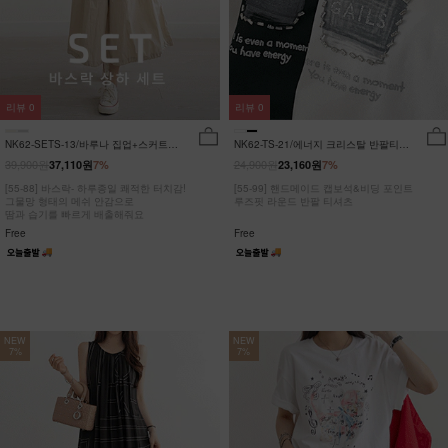
리뷰
0
리뷰
0
NK62-SETS-13/바루나 집업+스커트
NK62-TS-21/에너지 크리스탈 반팔티
세트_DY
_JY
39,900원
24,900원
37,110원
7%
23,160원
7%
[55-88] 바스락- 하루종일 쾌적한 터치감!
[55-99] 핸드메이드 캡보석&비딩 포인트
그물망 형태의 메쉬 안감으로
루즈핏 라운드 반팔 티셔츠
땀과 습기를 빠르게 배출해줘요
Free
Free
NEW
NEW
7%
7%