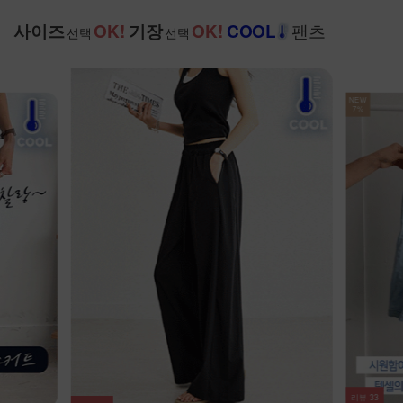
팬츠
사이즈
OK!
기장
OK!
COOL
선택
선택
NEW
7%
리뷰
9