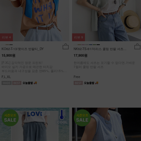
리뷰
4
리뷰
9
KO62-T-13/왓이즈 반팔티_DY
NK62-TS-61/마리스 쿨링 반팔 셔츠
_HR
15,900원
17,900원
[F-XL] 감각적인 영문 프린트!
한여름에도 셔츠는 포기할 수 없다면,가벼운
바이오 실키 가공으로 매끈한 터치감
7컬러 쿨링 반팔 셔츠
부드러움과 내구성을 갖춘 면85%, 폴리15%
#NAK MADE.
F,L,XL
Free