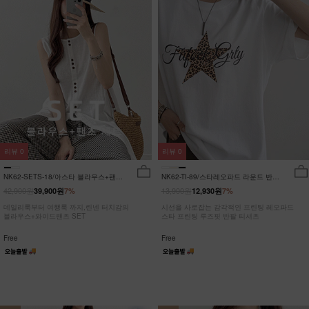
리뷰
0
리뷰
0
NK62-SETS-18/아스타 블라우스+팬츠
NK62-TI-89/스타레오파드 라운드 반팔
세트_HR
티_JY
42,900원
13,900원
39,900원
7%
12,930원
7%
데일리룩부터 여행룩 까지,린넨 터치감의
시선을 사로잡는 감각적인 프린팅 레오파드
블라우스+와이드팬츠 SET
스타 프린팅 루즈핏 반팔 티셔츠
Free
Free