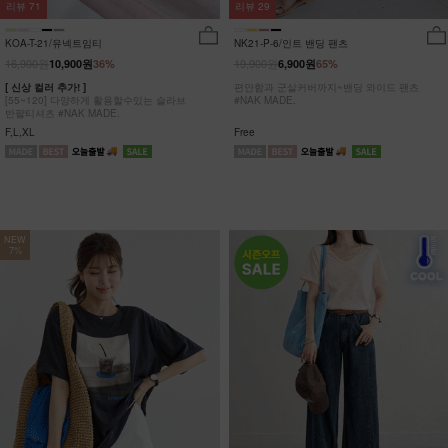
리뷰
29
리뷰
71
NK21-P-6/인트 밴딩 팬츠
KOA-T-21/유넥트임티
19,900원
16,900원
6,900원
65%
10,900원
36%
편안함과 군살커버까지~밴딩 와이드 팬츠
[ 신상 컬러 추가! ]
#NAK MADE.
[55~120] 다양하게 활용할수있는 슬라브
반팔티셔츠 #NAK MADE.
Free
F,L,XL
NEW
7%