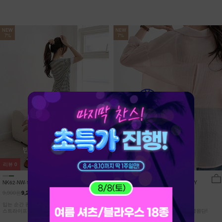
NEW
NEW
7%
7%
리뷰
0
리뷰
15
NK62-NW-11/유포니 반팔+반바지 홈웨
NK62-TS-32/일루민 뒤트임 셔츠_DY
어_HR
9,900원
21,900원
9,210원
7%
20,370원
7%
입는 순간 편안함이 달라지는 캡내장
[ 답답한ZERO! 시스루 원단! ]
스트라이프 홈웨어 SET
[55-99] 은은하게 반짝이는 고급링클원단!
자연스럽게 흐르는 핏!