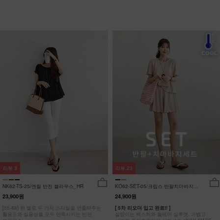
리뷰
3
리뷰
23
NK62-TS-25/엔릴 반전 블라우스_HR
KO62-SET-05/크립스 반팔치마바지세
트_HR
23,900원
24,900원
[55-88] 한 벌로 두 가지 스타일을 연출해주는
[ 5차 리오더 입고 완료!! ]
활용도와 실용성을 모두 만족시키는 반전
살랑이는 텍스처와 플레어 실루엣, 가볍고