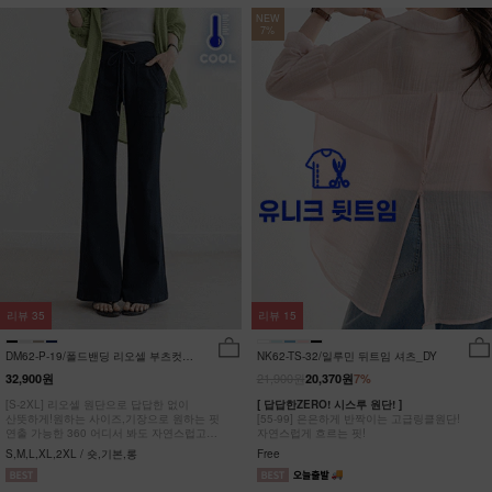
NEW
7%
리뷰
35
리뷰
15
DM62-P-19/폴드밴딩 리오셀 부츠컷팬
NK62-TS-32/일루민 뒤트임 셔츠_DY
츠_HR
21,900원
32,900원
20,370원
7%
[S-2XL] 리오셀 원단으로 답답한 없이
[ 답답한ZERO! 시스루 원단! ]
산뜻하게!원하는 사이즈,기장으로 원하는 핏
[55-99] 은은하게 반짝이는 고급링클원단!
연출 가능한 360 어디서 봐도 자연스럽고
자연스럽게 흐르는 핏!
균형잡힌 부츠컷 팬츠
S,M,L,XL,2XL / 숏,기본,롱
Free