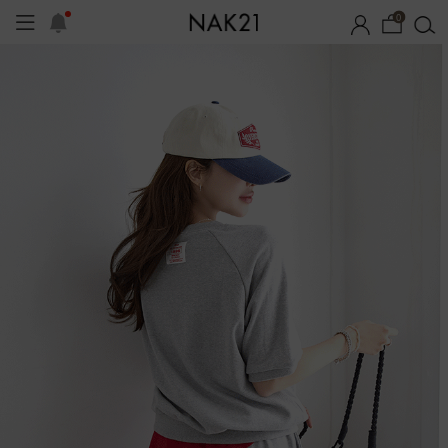
0
시즌오프
1+1 기획세트
자체제작
여름 