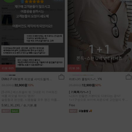
리뷰
605
리뷰
36
DM62-P-08/븐투 리오셀 사이드절개팬
아르니카 쿨링티1+1_YN
츠_YN
38,900원
25,800원
32,900원
15%
12,900원
50%
[S-2XL] 베스트셀러 핏 그대로 더 가벼워진
[ 기획특가/1+1 ]
여름 리오셀 와이드 팬츠!
나크가 만들면 기본티도 다르다는 공식!
슬림함과 편안함, 시원함을 모두 챙긴 여름
1+1구성으로 브이넥 라운드넥 고민없이 두장
완전정복 팬츠
다 챙겨가세요
S,M,L,XL,2XL / 숏,기본,롱
Free