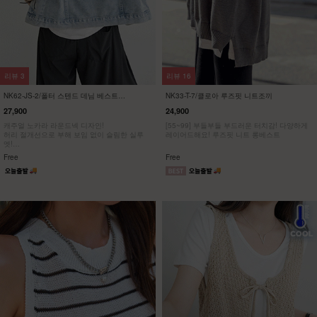
리뷰
35
리뷰
330
NK62-PS-15/닐루 데미지 배럴 팬츠
DM62-P-14/비에고 리오셀 절개 팬츠
_HR
_HR
38,900
29,900
32,900
15%
[S-XL] 빈티지한 무드와 트렌디한 실루엣을 동
[ So Cooool~🧊 올타임 베스트 비에고 #여름
시에 담은 와이드 데님 팬츠
버전1/리오셀]
[S-2XL] 쿨 리오셀 소재로 가볍고 시원하게! 사
이드 절개 쿨링 데님팬츠
S,M,L,XL
S,M,L,XL,2XL / 숏,기본,롱
NEW
7%