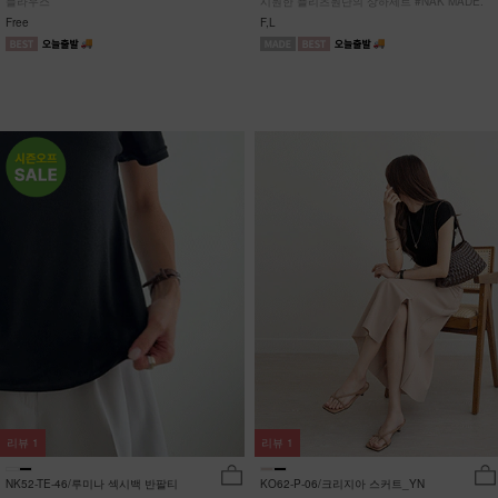
블라우스
시원한 플리츠원단의 상하세트 #NAK MADE.
Free
F,L
리뷰
1
리뷰
1
NK52-TE-46/루미나 섹시백 반팔티
KO62-P-06/크리지아 스커트_YN