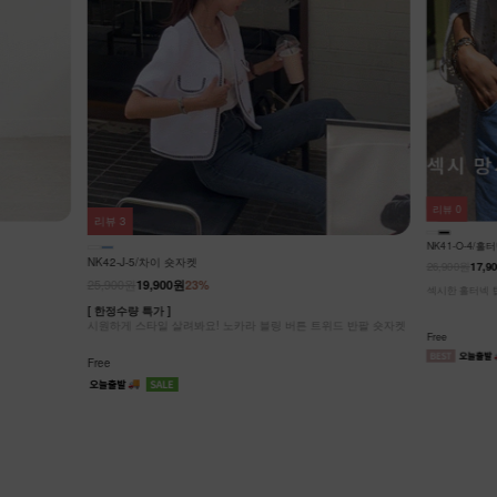
리뷰
48
리뷰
0
NK61-JS-6/
NK41-O-4/홀터넥탑니트+가디건 세트
19,900원
26,900원
17,900원
33%
[ ❄️공기를 입은 
위드 반팔 숏자켓
[55-99] 바
섹시한 홀터넥 탑 니트 + 가오리 망사 가디건/2종 셋트
공기를 입은 듯
Free
Free