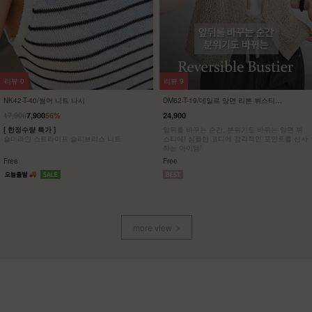
리뷰
605
리뷰
43
DM62-P-08/븐투 리오셀 사이드절개팬
NK62-PI-16/디슬 쿨링 올밴딩 팬츠
츠_YN
_YN
38,900
15,900
32,900
15%
14,790
7%
[S-2XL] 베스트셀러 핏 그대로 더 가벼워진 여
[ ❄️무중력 아이스 팬츠! ]
름 리오셀 와이드 팬츠!
[55-88] 나크에서 야심차게 준비한! 체감무게 0
슬림함과 편안함, 시원함을 모두 챙긴 여름 완
g에 주름까지 예쁜 크링클 팬츠!
전정복 팬츠
S,M,L,XL,2XL / 숏,기본,롱
F,L / 기본,롱
more view