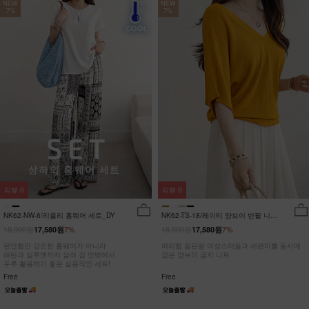
NEW
NEW
7%
7%
리뷰
0
리뷰
0
NK62-NW-6/리플리 홈웨어 세트_DY
NK62-TS-18/레이티 양브이 반팔 니트
_HR
18,900원
18,900원
17,580원
7%
17,580원
7%
편안함만 강조한 홈웨어가 아니라
여리함 끝판왕 여성스러움과 세련미를 동시에
패턴과 실루엣까지 살려 집 안밖에서
잡은 양브이 골지 니트
두루 활용하기 좋은 실용적인 세트!
Free
Free