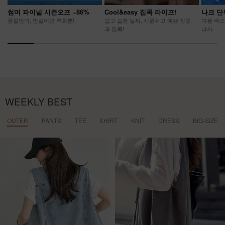
썸머 파이널 시즌오프 ~86%
Cool&easy 집콕 라이프!
나크 단
품절임박, 망설이면 후회뿐!
덥고 습한 날씨, 시원하고 예쁜 잠옷
여름 베스
과 집콕!
나자
WEEKLY BEST
OUTER
PANTS
TEE
SHIRT
KNIT
DRESS
BIG-SIZE