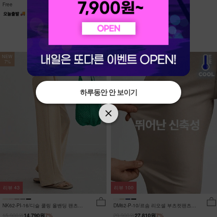
Free
Free
NEW
NEW
7%
7%
하루동안 안 보이기
하루동안 안 보이기
리뷰
43
리뷰
100
NK62-PI-16/디슬 쿨링 올밴딩 팬츠
DM62-P-10/르솜 리오셀 부츠컷팬츠
_YN
_YN
15,900원
29,900원
14,790원
7%
27,810원
7%