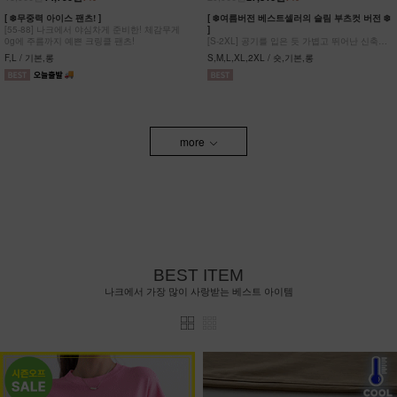
[ ❄️무중력 아이스 팬츠! ]
[ ❄️여름버전 베스트셀러의 슬림 부츠컷 버전 ❄️
[55-88] 나크에서 야심차게 준비한! 체감무게
]
0g에 주름까지 예쁜 크링클 팬츠!
[S-2XL] 공기를 입은 듯 가볍고 뛰어난 신축성
원단에 슬림함을 더한 부츠컷 팬츠!
F,L / 기본,롱
S,M,L,XL,2XL / 숏,기본,롱
more
BEST ITEM
나크에서 가장 많이 사랑받는 베스트 아이템