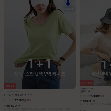
리뷰
1,902
리뷰
36
심플V 1+1
아르니카 쿨링티1+1_YN
19,900원
14,900원
25%
25,800원
12,900원
50%
[기획특가/1+1]
[55~120] 시원한 깊은 V넥 심
[ 기획특가/1+1 ]
나크가 만들면 기본티도 다르다는 공식! 1+1구성으로 브이넥