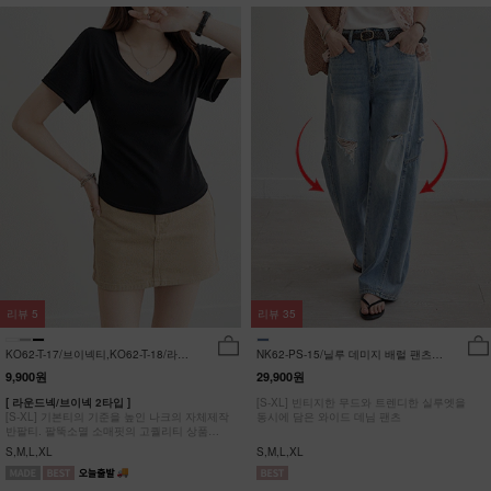
리뷰
5
리뷰
35
KO62-T-17/브이넥티,KO62-T-18/라운
NK62-PS-15/닐루 데미지 배럴 팬츠
드티_YN
_HR
9,900원
29,900원
[ 라운드넥/브이넥 2타입 ]
[S-XL] 빈티지한 무드와 트렌디한 실루엣을
[S-XL] 기본티의 기준을 높인 나크의 자체제작
동시에 담은 와이드 데님 팬츠
반팔티. 팔뚝소멸 소매핏의 고퀄리티 상품
#NAK MADE.
S,M,L,XL
S,M,L,XL