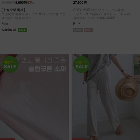
20,900원
9,900원
53%
27,900원
[ 한정수량 특가 ]
ONLY NAK! 입는 순간 고급스러움이
로맨틱한 플라워 레이스로 룩에 포인트를 주는
느껴지도록 세심하게 설계한 나크의 국내
백레이스 반팔 티셔츠
자체제작 스커트 #NAK MADE.
Free
F,L,XL