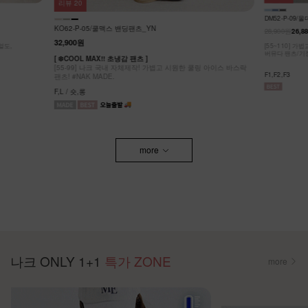
리뷰
33
DM52-P-28/
DM52-P-09/몰더 텐셀 반바지
26,900원
19,9
28,900원
26,880원
7%
[S~3XL] 숏,
링 아이스 바스락
팬츠 하나면 끝!
[55~110] 가볍고 시원해!하루 종일 시원하고 편한 COOL 핀턱
버뮤다 팬츠/기장 선택
S,M,L,XL,2XL,
F1,F2,F3
more
나크 ONLY 1+1
특가 ZONE
more