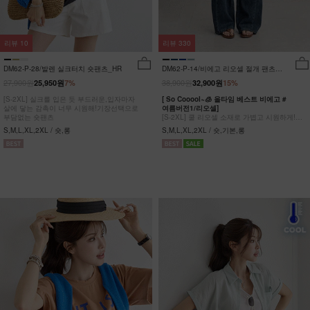
리뷰
10
리뷰
330
DM62-P-28/발렌 실크터치 숏팬츠_HR
DM62-P-14/비에고 리오셀 절개 팬츠
_HR
27,900원
38,900원
25,950원
7%
32,900원
15%
[S-2XL] 실크를 입은 듯 부드러운,입자마자
[ So Cooool~🧊 올타임 베스트 비에고 #
살에 닿는 감촉이 너무 시원해!기장선택으로
여름버전1/리오셀]
부담없는 숏팬츠
[S-2XL] 쿨 리오셀 소재로 가볍고 시원하게!
사이드 절개 쿨링 데님팬츠
S,M,L,XL,2XL / 숏,롱
S,M,L,XL,2XL / 숏,기본,롱