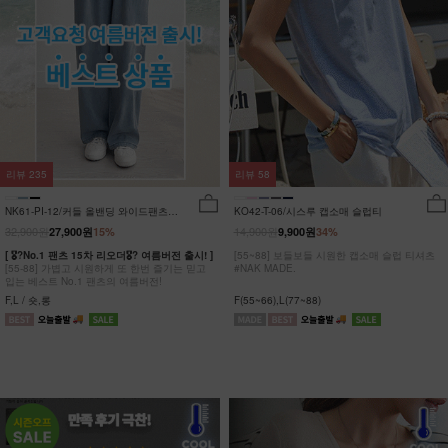
리뷰
235
리뷰
58
NK61-PI-12/커들 올밴딩 와이드팬츠
KO42-T-06/시스루 캡소매 슬럽티
_YN
32,900원
14,900원
27,900원
15%
9,900원
34%
[ 🎖?No.1 팬츠 15차 리오더🎖? 여름버전 출시! ]
[55~88] 보들보들 시원한 캡소매 슬럽 티셔츠
[55-88] 가볍고 시원하게 또 한번 즐기는 믿고
#NAK MADE.
입는 베스트 No.1 팬츠의 여름버전!
F,L / 숏,롱
F(55~66),L(77~88)