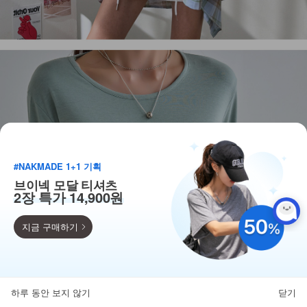
#NAKMADE 1+1 기획
브이넥 모달 티셔츠
2장 특가 14,900원
지금 구매하기
득템찬스
단독 한정수량 특가!
하루 동안 보지 않기
닫기
뒤로가기
카테고리
홈
찜
마이페이지