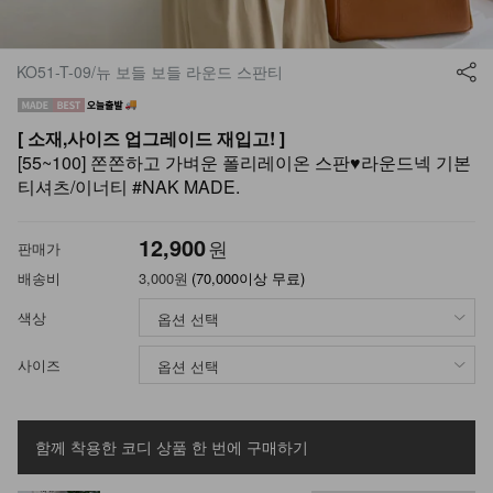
KO51-T-09/뉴 보들 보들 라운드 스판티
[ 소재,사이즈 업그레이드 재입고! ]
[55~100] 쫀쫀하고 가벼운 폴리레이온 스판♥라운드넥 기본
티셔츠/이너티 #NAK MADE.
12,900
원
판매가
배송비
3,000원
(70,000이상 무료)
색상
사이즈
함께 착용한 코디 상품
한 번에 구매하기