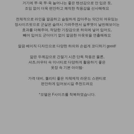
거기에 쭈-욱 쭈-욱 늘어나는 좋은 텐션감으로 안 입은 듯,
조임 없이 더욱 편안하고 쾌적한 착용감을 선사해줘요
전체적으로 라인을 깔끔하고 슬림하게 잡아주는 약간의 여유있는
정사이즈핏으로 군살은 슬며시 가려주면서 실루엣이 날씬해보이는
효과를 더해주며, 적당한 기장감으로 하의에 넣어 입어도,
빼어 입어도 군더더기 없이 깔끔한 아웃핏을 연출해줘요
깔끔 베이직 디자인으로 다양한 하의와 손쉽게 코디하기 good!
얇은 두께감으로 간절기 시즌 단독 착용은 물론,
셔츠,아우터 속 이너티로 다양하게 활용하기 좋은
옷장 속 기본 아이템-
가격 대비, 퀄리티 좋은 자체제작 라운드 스판티로
편안하게 입어보시길 추천드려요
*모델은 F사이즈를 착복하였습니다.