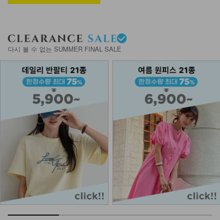
NKA-N-3/더블링 목걸이
다시 볼 수 없는 SUMMER FINAL SALE
6,900
DM51-AC-01/색동 볼 팔찌
12,900
DM43-AC-04/소가죽 골사 볼륨 벨트
24,900
DM43-AC-03/던니켈 벨트
9,900