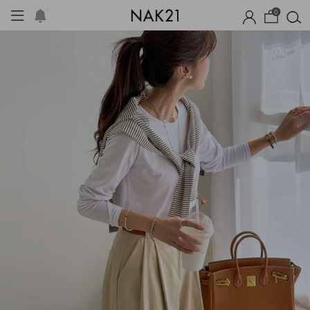
0
체제작
여름 잠옷
장마템 기획전
오늘출발
시즌오