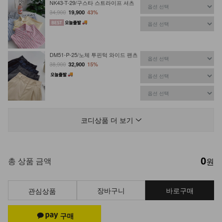
NK43-T-29/구스타 스트라이프 셔츠
34,900
19,900
43%
DM51-P-25/노체 투핀턱 와이드 팬츠
38,900
32,900
15%
DM43-P-15/벤노 와이드 3단 팬츠
34,900
27,900
20%
코디상품 더 보기
0
NK51-TS-1/애플 체크 셔츠
총 상품 금액
원
24,900
장바구니
바로구매
관심상품
NKA-S-39/럭키 랜덤 데일리 양말
4,900