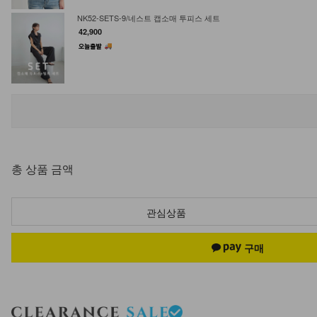
NK52-SETS-9/네스트 캡소매 투피스 세트
42,900
NK41-J-14/실라 포켓 집업 점퍼
34,900
28,900
17%
총 상품 금액
NK32-T-66/로쉬 숏탱크탑
12,900
9,900
23%
관심상품
KO43-P-03/와이드 핀턱 카고팬츠
24,900
NK51-TS-1/애플 체크 셔츠