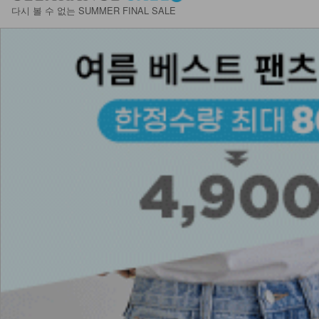
다시 볼 수 없는 SUMMER FINAL SALE
24,900
KOA-T-31/클린 라운드 트임박스티
15,900
9,900
38%
KO52-P-01/네오 바이크팬츠
12,900
DM51-BG-03/블랙 포인트 숄더 백
42,900
DM23-AC-10/클립 체인 팔찌
12,900