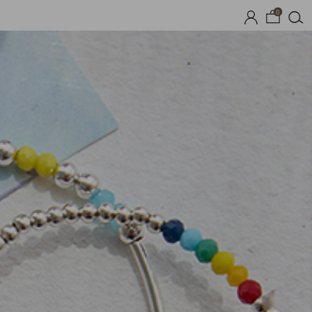
0
기획세트
자체제작
여름 잠옷
장마템 기획전
오늘출