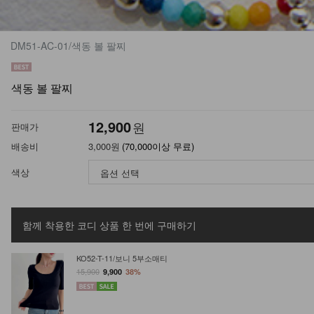
DM51-AC-01/색동 볼 팔찌
색동 볼 팔찌
12,900
원
판매가
배송비
3,000원
(70,000이상 무료)
색상
함께 착용한 코디 상품
한 번에 구매하기
KO52-T-11/보니 5부소매티
15,900
9,900
38%