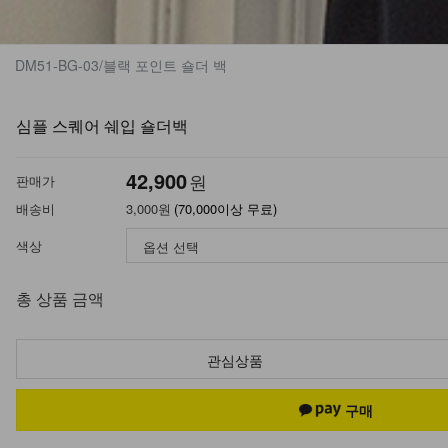
DM51-BG-03/블랙 포인트 숄더 백
심플 스퀘어 쉐입 숄더백
42,900
원
판매가
배송비
3,000원
(70,000이상 무료)
색상
총 상품 금액
관심상품