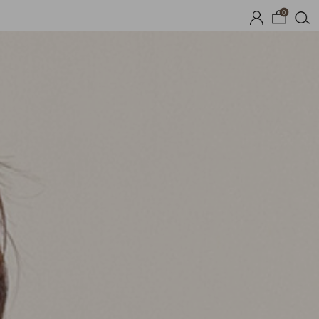
0
시즌오프
1+1 기획세트
자체제작
여름 