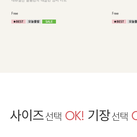
피부에 달라붙지 
여유 있는 핏으로
F(55~77),L(88~99)
Free
사이즈
OK!
기장
선택
선택