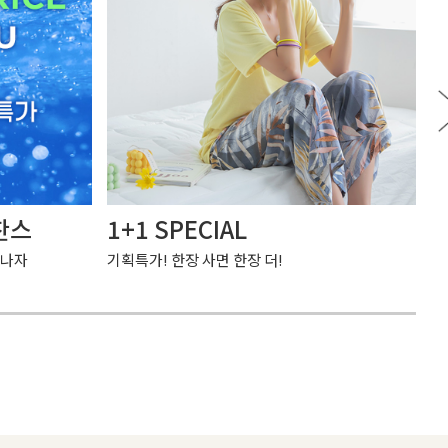
찬스
1+1 SPECIAL
여
만나자
기획특가! 한장 사면 한장 더!
가