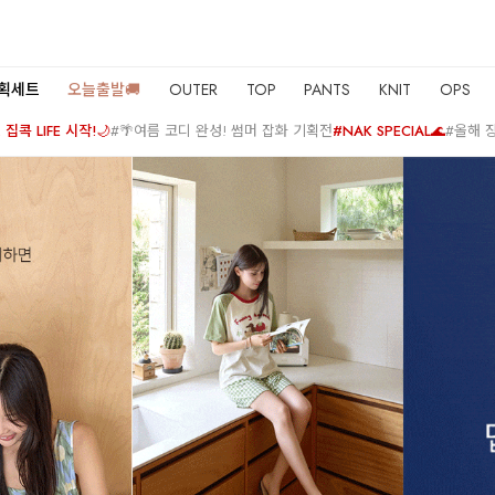
기획세트
오늘출발🚚
OUTER
TOP
PANTS
KNIT
OPS
집콕 LIFE 시작!🌙
#🌴여름 코디 완성! 썸머 잡화 기획전
#NAK SPECIAL🌊
#올해 