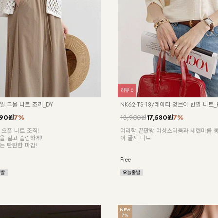
리뷰
3
종 기획
NK62-OS-12/타임트리 반팔 원피스_HR
00원
73%
16,900원
1종 ~75% 특가 ]
하루 종일 편안하면서도 스타일도 놓치지
스 #데일리 원피스 6,900원부터!
스
Free