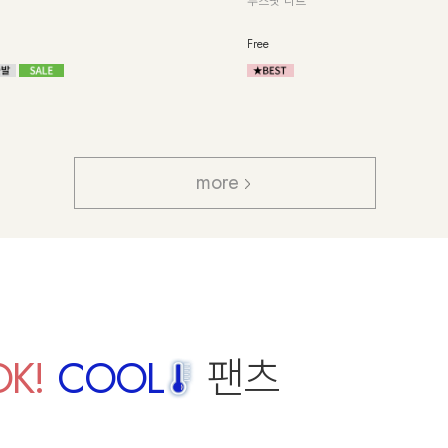
않아 하루 종일 쾌적해!
 자동 체형보정!
F(55~88),L(99~120)
more
OK!
COOL
팬츠