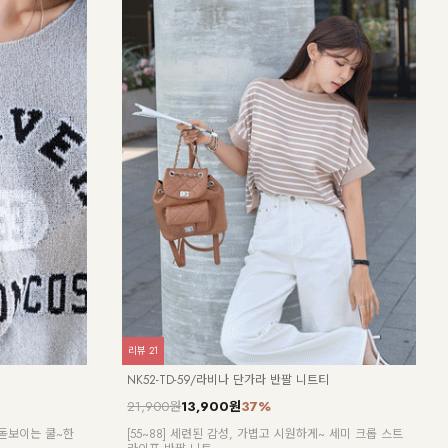
리뷰
1
리뷰
1
NK62-OS-9/아주르 도트 민소매 원피스_DY
NK6
27,900원
24,
이스점프수트
가볍고 시원한 원단으로 24시간 쾌적해!
[55