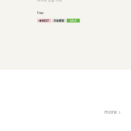
사랑스러운 도트 패턴 포인트!
아낸
안감스커트로 비칠걱정 NO!
Free
Free
more