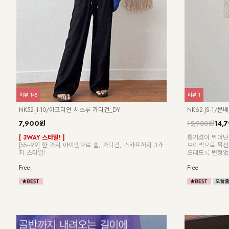
리뷰
15
리뷰
251
KO52-O-03/아이스 페이점프수트_HJ
여름 원피스 21
25,900원
21,900원
15%
25,900원
6,9
[55~88] 찰랑찰랑 시원해~ 데일리룩으로 딱! 페이즐리 와
[ 여름 원피스 2
이드 점프수트
#휴양지룩 #바캉
F(55~88)
F,L,XL