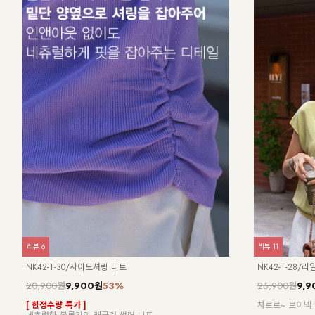
리뷰
59
리뷰
2
KO12-O-16/아이스 양브이 원피스
NK62-OS-13
19,900원
16,900원
15%
27,900원
 스트
[55~99] 아이스 원단! 루즈핏 양브이 원피스
[ 벨트는 덤🎁! ]