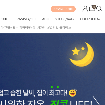
0
1초가입 +3000
SKIRT
TRANING/SET
ACC
SHOES/BAG
COORDIITEM
장마 한달!! 필수 장마템☔
#앗! 차가워 -5℃ 리얼 쿨링템🧊