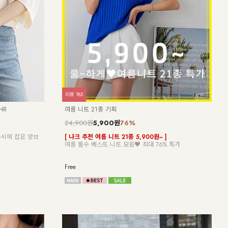
리뷰
8
리뷰
3
KO3
NK62-OS-10/카프리 민소매 원피스_HR
23,
23,900원
[ 한
 않은 반팔 원피
[55-88] 은은하게 흐르는 드레이프가 여성스러운 민소매
[55
원피스
F(55
Free