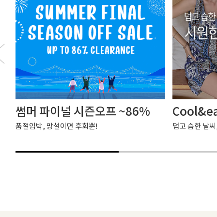
썸머 파이널 시즌오프 ~86%
Cool&e
품절임박, 망설이면 후회뿐!
덥고 습한 날씨