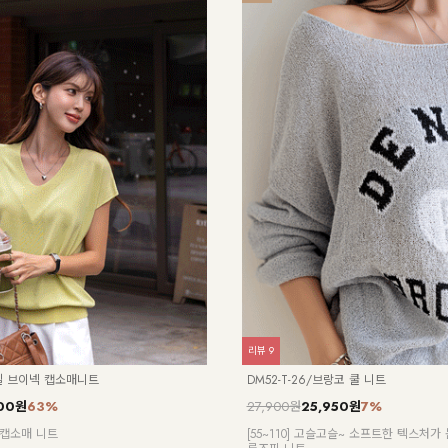
리뷰
63
/리겔 민소매 셔츠 원피스_DY
KO12-O-05/아이스점프수트
27,900원
19,900원
29%
[55~120] 체형커버에 좋고 시원한 아