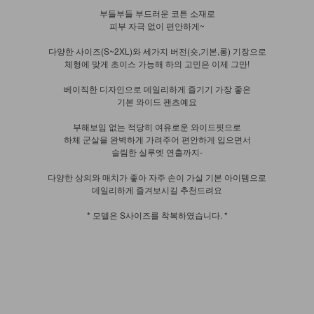
부들부들 부드러운 코튼 소재로
피부 자극 없이 편안하게~
다양한 사이즈(S~2XL)와 세가지 버전(숏,기본,롱) 기장으로
체형에 맞게 초이스 가능해 하의 고민은 이제 그만!
베이직한 디자인으로 데일리하게 즐기기 가장 좋은
기본 와이드 팬츠예요
부해보임 없는 적당히 여유로운 와이드핏으로
하체 군살을 완벽하게 가려주어 편안하게 입으면서
슬림한 실루엣 연출까지-
다양한 상의와 매치가 좋아 자주 손이 가실 기본 아이템으로
데일리하게 즐겨보시길 추천드려요
* 모델은 S사이즈를 착복하였습니다. *