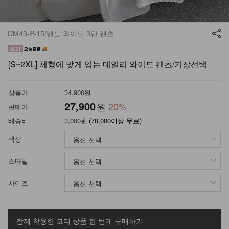
DM43-P-15/벤노 와이드 3단 팬츠
[S~2XL] 체형에 맞게 입는 데일리 와이드 팬츠/기장선택
상품가
34,900원
27,900
원
20
%
판매가
배송비
3,000원
(70,000이상 무료)
색상
스타일
사이즈
함께 착용한 코디 상품
한 번에 구매하기