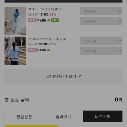
KO41-T-09/배색 베르니아
23,900
17,900
25%
NK43-J-2/샤우팅 포켓 자켓
34,900
27,900
20%
NK43-J-8/비비빅 셔츠 자켓
37,900
19,900
47%
코디상품 더 보기
0
DM14-SH-16/가죽 키높이 슬립온
총 상품 금액
원
29,900
장바구니
바로구매
관심상품