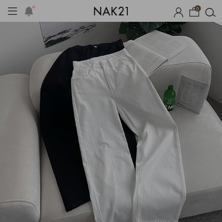
0
체제작
여름 잠옷
장마템 기획전
오늘출발
시즌오