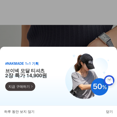
#NAKMADE 1+1 기획
브이넥 모달 티셔츠
2장 특가 14,900원
지금 구매하기
득템찬스
단독 한정수량 특가!
하루 동안 보지 않기
닫기
뒤로가기
카테고리
홈
찜
마이페이지