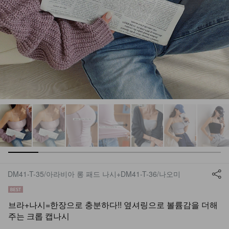
DM41-T-35/아라비아 롱 패드 나시+DM41-T-36/나오미
브라+나시=한장으로 충분하다!! 옆셔링으로 볼륨감을 더해
주는 크롭 캡나시