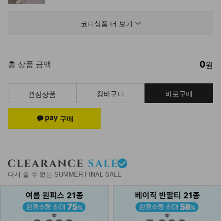
NK21-P-8/닉스 치마바지
17,900
코디상품 더 보기
0
NK41-J-3/슬릿 골지 크롭가디건
총 상품 금액
원
27,900
7,900
72%
장바구니
바로구매
관심상품
DM41-P-35/워너비 와이드 부츠컷 팬
츠
41,900
DM23-AC-10/클립 체인 팔찌
다시 볼 수 없는 SUMMER FINAL SALE
12,900
NKA52-AI-1/모던 라인 포인트 반지