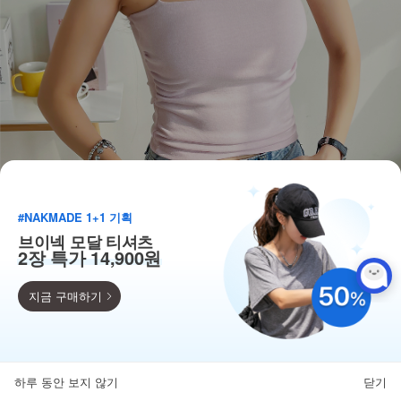
#NAKMADE 1+1 기획
브이넥 모달 티셔츠
2장 특가 14,900원
지금 구매하기
득템찬스
단독 한정수량 특가!
하루 동안 보지 않기
닫기
뒤로가기
카테고리
홈
찜
마이페이지