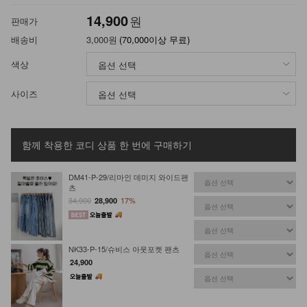
14,900
원
판매가
배송비
3,000원
(70,000이상 무료)
색상
사이즈
함께 착용한 코디 상품
한 번에 구매하기
DM41-P-29/리마인 데미지 와이드팬
츠
34,900
28,900
17%
NK33-P-15/슈비스 아웃포켓 팬츠
24,900