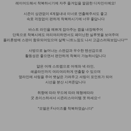
레이어드해서 착복하시기에 자주 즐겨입을 깔끔한 디자인이예요!
시즌이 상관없이 4계절내내 이너로 연출해주셔도 좋고
속옷 걱정없이 편하게 착복하시기에 너무 좋답니다
바스트 라인을 예쁘게 잡아주는 캡을 내장해주어
단독으로 착복시에도 여리여리하면서도 페미닌한 실루엣을 보여주며
폴리혼방에 스판이 함유되어있으며 살짝 니트느낌도 나서 고급스러워보입니다^^
사방으로 늘어나는 스판감과 우수한 텐션감으로
활동성은 좋으면서 편안하게 착복이 가능하시답니다
얇은 어깨 스트랩으로 어깨와 넥 라인,
쇄골라인까지 여리여리하게 연출할 수 있으며
옆라인에 셔링을 주어 뱃살은 가려주고 셔링이 포인트가 되어
시선을 분산 시켜준답니다
취향에 따라 무드에 따라 체형에따라
굿 초이스하셔서 시즌리스아이템 겟 하세요~!
*모델은 F사이즈를 착복하였습니다*