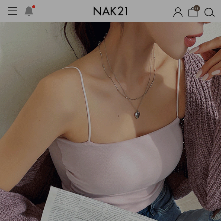
0
체제작
여름 잠옷
장마템 기획전
오늘출발
시즌오