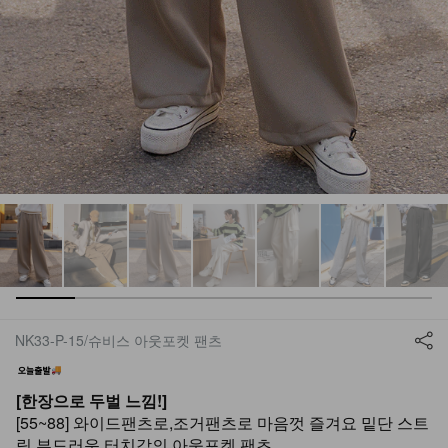
NK33-P-15/슈비스 아웃포켓 팬츠
[한장으로 두벌 느낌!]
[55~88] 와이드팬츠로,조거팬츠로 마음껏 즐겨요 밑단 스트
링 부드러운 터치감의 아웃포켓 팬츠