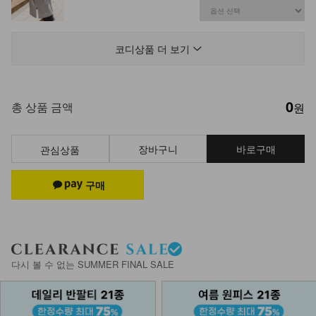
DM23-AC-14/링귀걸이 4종 세트
14,900
코디상품 더 보기
0
DM32-AC-07/굿럭 진주 포인트 목걸
총 상품 금액
원
이
14,900
장바구니
바로구매
관심상품
DM23-AC-10/클립 체인 팔찌
12,900
다시 볼 수 없는 SUMMER FINAL SALE