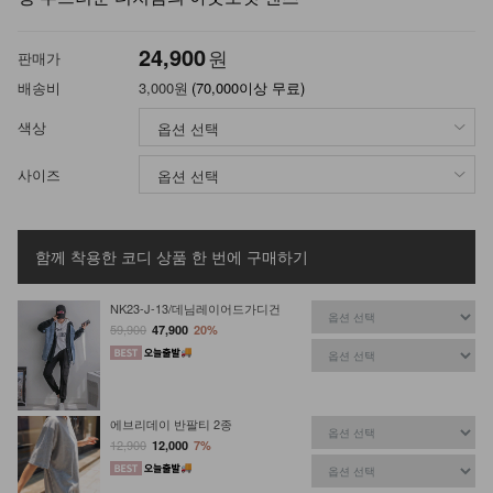
24,900
원
판매가
배송비
3,000원
(70,000이상 무료)
색상
사이즈
함께 착용한 코디 상품
한 번에 구매하기
NK23-J-13/데님레이어드가디건
59,900
47,900
20%
에브리데이 반팔티 2종
12,900
12,000
7%