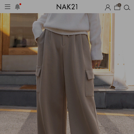
0
체제작
여름 잠옷
장마템 기획전
오늘출발
시즌오