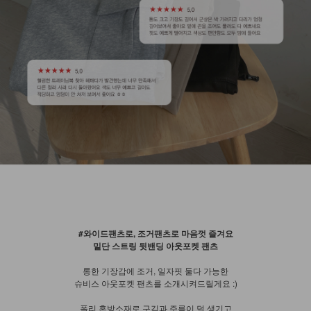
#와이드팬츠로, 조거팬츠로 마음껏 즐겨요
밑단 스트링 뒷밴딩 아웃포켓 팬츠
롱한 기장감에 조거, 일자핏 둘다 가능한
슈비스 아웃포켓 팬츠를 소개시켜드릴게요 :)
폴리 혼방소재로 구김과 주름이 덜 생기고