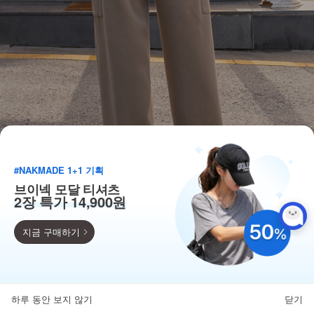
#NAKMADE 1+1 기획
브이넥 모달 티셔츠
2장 특가 14,900원
지금 구매하기
득템찬스
단독 한정수량 특가!
하루 동안 보지 않기
닫기
뒤로가기
카테고리
홈
찜
마이페이지