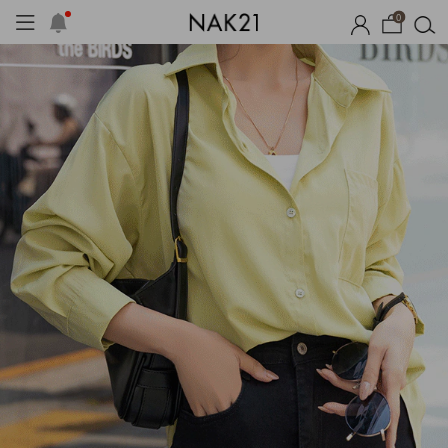
0
체제작
여름 잠옷
장마템 기획전
오늘출발
시즌오