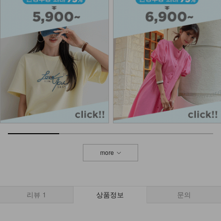
KOA-T-26/스퀘어 스판나시
13,900
9,900
29%
KOA-T-11/잔느롱나시
12,900
8,280
36%
KOA-T-16/더블끈나시
13,900
9,900
29%
more
NKA62-A-1/에어 브라캡 끈나시
13,900
리뷰
1
상품정보
문의
나시에이비 1+1