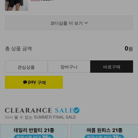
NK32-T-25/밸런스 기본탱크탑
12,900
코디상품 더 보기
0
NK13-T-53/아엘 베스트
총 상품 금액
원
24,900
17,900
28%
장바구니
바로구매
관심상품
NK21-P-8/닉스 치마바지
25,900
12,900
50%
KOA-T-15/심플끈나시
다시 볼 수 없는 SUMMER FINAL SALE
12,900
7,900
39%