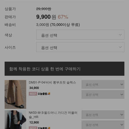
상품가
29,900원
9,900
원
67
%
판매가
배송비
3,000원
(70,000이상 무료)
색상
사이즈
함께 착용한 코디 상품
한 번에 구매하기
DM31-P-04/비비 롱부츠컷 슬랙스
34,900
NK53-M-3/올드머니 가디건 머플러
숄_HR
12,900