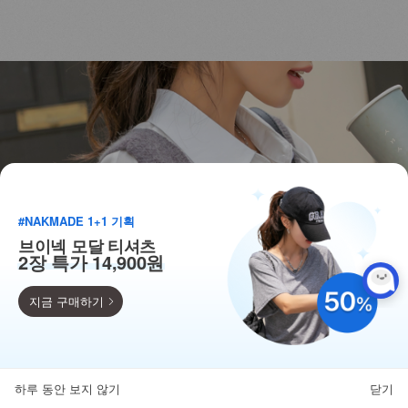
#NAKMADE 1+1 기획
브이넥 모달 티셔츠
2장 특가 14,900원
지금 구매하기
득템찬스
단독 한정수량 특가!
하루 동안 보지 않기
닫기
뒤로가기
카테고리
홈
찜
마이페이지