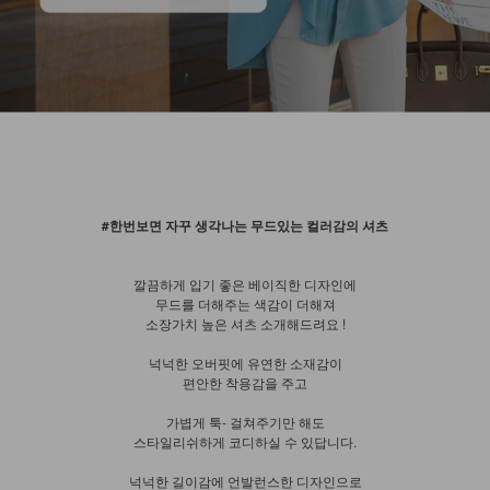
#한번보면 자꾸 생각나는 무드있는 컬러감의 셔츠
깔끔하게 입기 좋은 베이직한 디자인에
무드를 더해주는 색감이 더해져
소장가치 높은 셔츠 소개해드려요 !
넉넉한 오버핏에 유연한 소재감이
편안한 착용감을 주고
가볍게 툭- 걸쳐주기만 해도
스타일리쉬하게 코디하실 수 있답니다.
넉넉한 길이감에 언발런스한 디자인으로