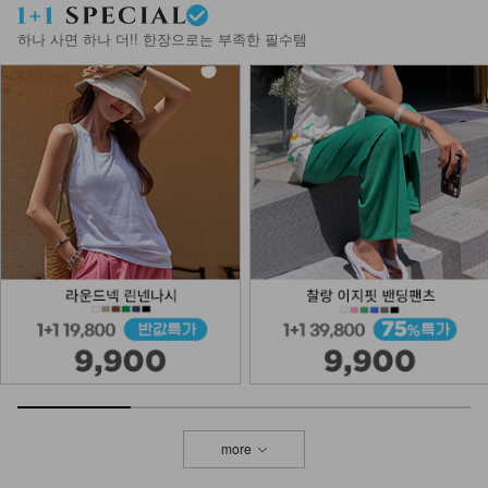
27,800
15,900
43%
하나 사면 하나 더!! 한장으로는 부족한 필수템
KOA-T-25/삼각 끈나시
11,900
4,900
59%
NKA-T-1/베이직 어깨끈 나시
8,900
3,900
56%
NK32-T-94/베이직기본Y나시
8,900
6,900
22%
more
NKA-T-7/기본이너 끈나시
7,900
5,900
25%