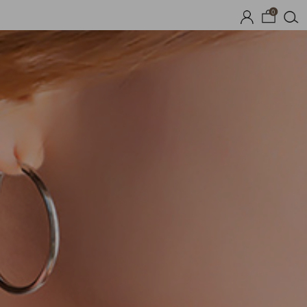
0
기획세트
자체제작
여름 잠옷
장마템 기획전
오늘출