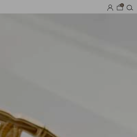
0
프
1+1 기획세트
자체제작
여름 잠옷
장마템 기획