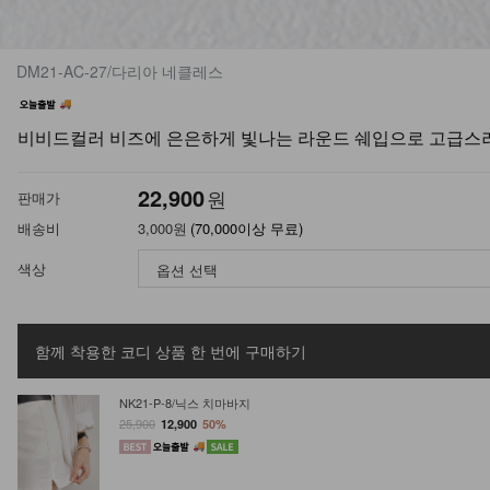
DM21-AC-27/다리아 네클레스
비비드컬러 비즈에 은은하게 빛나는 라운드 쉐입으로 고급스
22,900
원
판매가
배송비
3,000원
(70,000이상 무료)
색상
함께 착용한 코디 상품
한 번에 구매하기
NK21-P-8/닉스 치마바지
25,900
12,900
50%