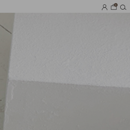
0
기획세트
자체제작
여름 잠옷
장마템 기획전
오늘출