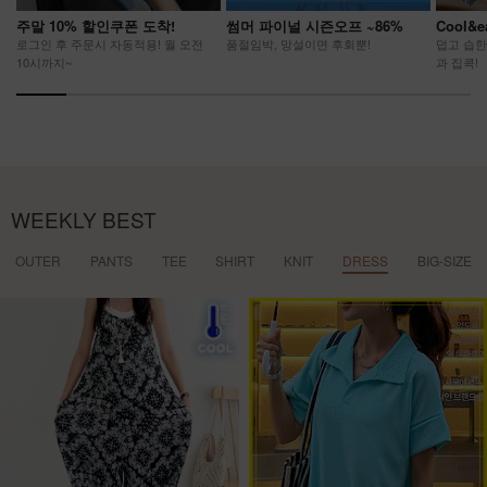
주말 10% 할인쿠폰 도착!
썸머 파이널 시즌오프 ~86%
Cool&
로그인 후 주문시 자동적용! 월 오전
품절임박, 망설이면 후회뿐!
덥고 습한
10시까지~
과 집콕!
WEEKLY BEST
OUTER
PANTS
TEE
SHIRT
KNIT
DRESS
BIG-SIZE