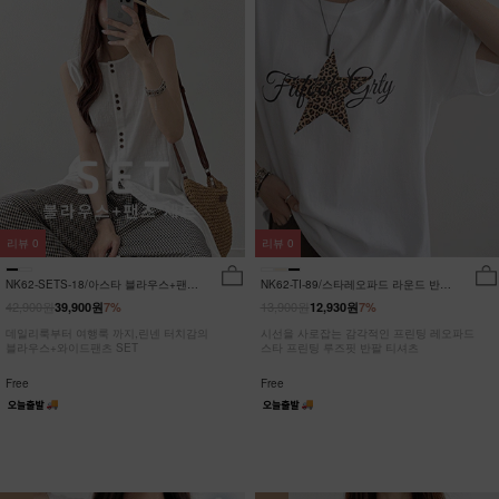
리뷰
0
리뷰
0
NK62-SETS-18/아스타 블라우스+팬츠
NK62-TI-89/스타레오파드 라운드 반팔
세트_HR
티_JY
42,900원
13,900원
39,900원
7%
12,930원
7%
데일리룩부터 여행룩 까지,린넨 터치감의
시선을 사로잡는 감각적인 프린팅 레오파드
블라우스+와이드팬츠 SET
스타 프린팅 루즈핏 반팔 티셔츠
Free
Free