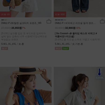
리뷰
10
리뷰
330
DM62-P-28/발렌 실크터치 숏팬츠_HR
DM62-P-14/비에고 리오셀 절개 팬츠
_HR
27,900원
38,900원
25,950원
7%
32,900원
15%
[S-2XL] 실크를 입은 듯 부드러운,입자마자
[ So Cooool~🧊 올타임 베스트 비에고 #
살에 닿는 감촉이 너무 시원해!기장선택으로
여름버전1/리오셀]
부담없는 숏팬츠
[S-2XL] 쿨 리오셀 소재로 가볍고 시원하게!
사이드 절개 쿨링 데님팬츠
S,M,L,XL,2XL / 숏,롱
S,M,L,XL,2XL / 숏,기본,롱