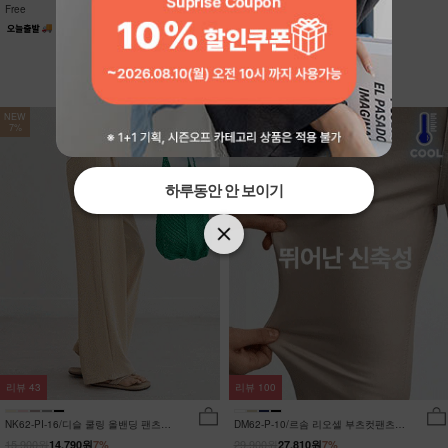
Free
Free
NEW
NEW
7%
7%
하루동안 안 보이기
하루동안 안 보이기
리뷰
43
리뷰
100
NK62-PI-16/디슬 쿨링 올밴딩 팬츠
DM62-P-10/르솜 리오셀 부츠컷팬츠
_YN
_YN
15,900원
29,900원
14,790원
7%
27,810원
7%