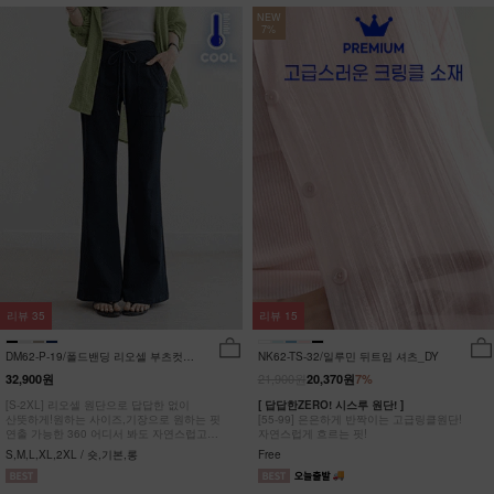
NEW
7%
리뷰
35
리뷰
15
DM62-P-19/폴드밴딩 리오셀 부츠컷팬
NK62-TS-32/일루민 뒤트임 셔츠_DY
츠_HR
21,900원
32,900원
20,370원
7%
[S-2XL] 리오셀 원단으로 답답한 없이
[ 답답한ZERO! 시스루 원단! ]
산뜻하게!원하는 사이즈,기장으로 원하는 핏
[55-99] 은은하게 반짝이는 고급링클원단!
연출 가능한 360 어디서 봐도 자연스럽고
자연스럽게 흐르는 핏!
균형잡힌 부츠컷 팬츠
S,M,L,XL,2XL / 숏,기본,롱
Free