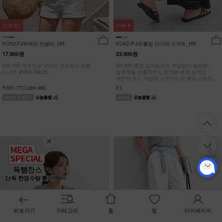
리뷰
21
리뷰
6
KO52-T-26/테린 반팔티_HR
KO62-P-03/롤링 단가라 스커트_HR
17,900원
23,900원
[55~99] 여유로운 넥라인 여리핏의 반팔
[55-88] 롱한 길이감으로 부담없이,슬림한
티셔츠 #NAK MADE.
실루엣을 연출해주는 편안함 속에 숨겨진
세련된 무드 데일리 스트라이프 밴딩 스커트
#NAK MADE.
F(55~77),L(88~99)
F,L
득템찬스
단독 한정수량 특가!
뒤로가기
카테고리
홈
찜
마이페이지