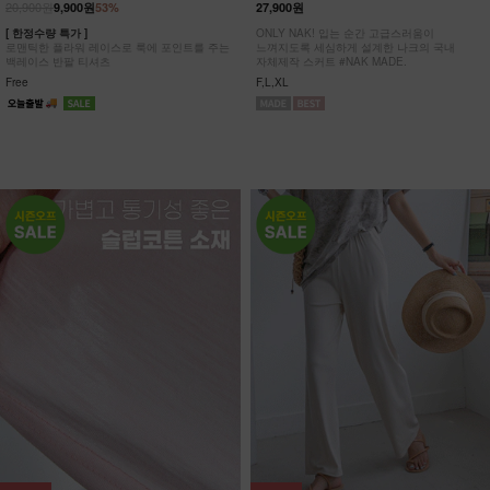
20,900원
9,900원
53%
27,900원
[ 한정수량 특가 ]
ONLY NAK! 입는 순간 고급스러움이
로맨틱한 플라워 레이스로 룩에 포인트를 주는
느껴지도록 세심하게 설계한 나크의 국내
백레이스 반팔 티셔츠
자체제작 스커트 #NAK MADE.
Free
F,L,XL