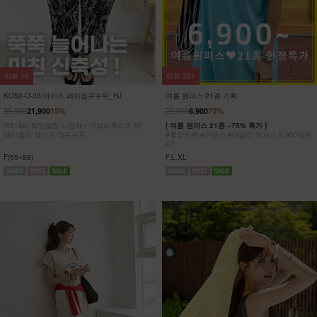
리뷰
8
리뷰
5
KO32-T-01/파리 호일프린팅 반팔티
KO62-T-20/위겟 박스반팔티_DY
23,900
5,900
75%
19,900
[ 한정수량 특가 ]
[55-100] 가볍고 시원한 원단은 물론
[55~120] 유니크한 골드 프린팅!! 반팔티/박시
피부에 달라붙지 않아 하루종일 쾌적해!
핏
착용과 동시에 자동 체형보정!
F(55~77),L(88~100),XL(110~120)
F,L