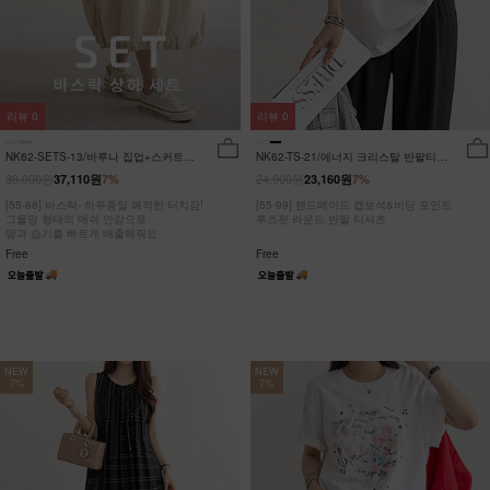
리뷰
0
리뷰
0
NK62-SETS-13/바루나 집업+스커트
NK62-TS-21/에너지 크리스탈 반팔티
세트_DY
_JY
39,900원
24,900원
37,110원
7%
23,160원
7%
[55-88] 바스락- 하루종일 쾌적한 터치감!
[55-99] 핸드메이드 캡보석&비딩 포인트
그물망 형태의 메쉬 안감으로
루즈핏 라운드 반팔 티셔츠
땀과 습기를 빠르게 배출해줘요
Free
Free
NEW
NEW
7%
7%