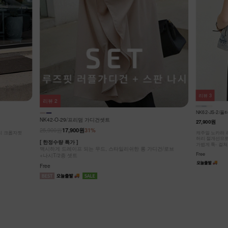
리뷰
3
리뷰
3
NK42-J-5/차
NK62-JS-2/폴터 스텐드 데님 베스트_DY
25,900원
19,9
27,900원
[ 한정수량 특가 
가디건/로브
시원하게 스타일
캐주얼 노카라 라운드넥 디자인!
허리 절개선으로 부해 보임 없이 슬림한 실루엣!
Free
가볍게 툭- 걸쳐도 룩에 포인트!
Free