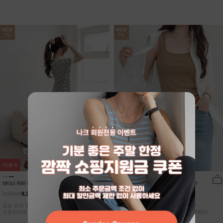
NEW
NEW
7%
7%
리뷰
0
리뷰
15
NK62-NW-11/유포니 반팔+반바지 홈웨
NK62-TS-32/일루민 뒤트임 셔츠_DY
어_HR
9,900원
21,900원
9,210원
7%
20,370원
7%
입는 순간 편안함이 달라지는 캡내장
[ 답답한ZERO! 시스루 원단! ]
스트라이프 홈웨어 SET
[55-99] 은은하게 반짝이는 고급링클원단!
자연스럽게 흐르는 핏!