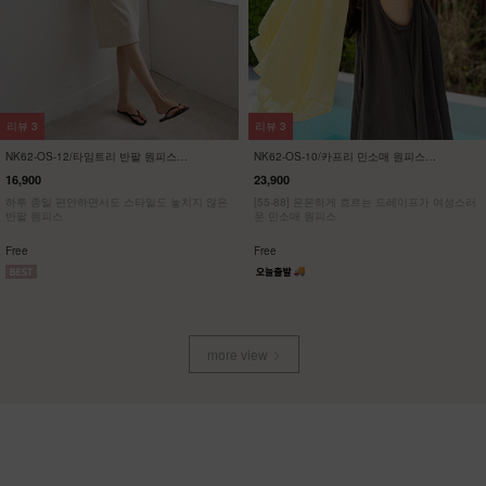
리뷰
57
리뷰
21
NK32-P-1/에이지 와이드 팬츠
KO22-T-12/배색 브이넥 스판티
23,900
19,900
13,900
42%
7,900
60%
[55~120] 여성스러운 스커트처럼, 맥시멈 와이
[ 한정수량 특가 ]
드핏 밴딩팬츠
[55~120] 유니크한 사이드브릿지 브이넥 스판
티셔츠
Free
M(~66),L(~88),XL(~100),1(~120)
more view