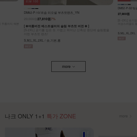
리뷰
64
KO62-P-05/
DM52-P-32/팅글 라이온셀 데님 스커트_DY
32,900원
27,900원
[ ❄️COOL MA
원단에 슬림함을
[55-99] 나
[S~2XL] 숏기장,기본기장 두가지 기장옵션! 캐주얼도,
팬츠! #NAK MA
여성스러움도 동시에 잡은 롱스커트에요~
F,L / 숏,롱
S,M,L,XL,2XL
more
나크 ONLY 1+1
특가 ZONE
more