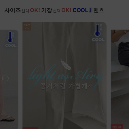
팬츠
사이즈
OK!
기장
OK!
COOL
선택
선택
리뷰
20