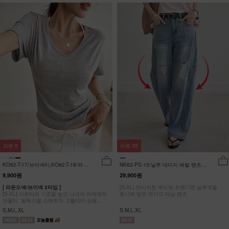
리뷰
5
리뷰
35
KO62-T-17/브이넥티,KO62-T-18/라운
NK62-PS-15/닐루 데미지 배럴 팬츠
드티_YN
_HR
9,900원
29,900원
[ 라운드넥/브이넥 2타입 ]
[S-XL] 빈티지한 무드와 트렌디한 실루엣을
[S-XL] 기본티의 기준을 높인 나크의 자체제작
동시에 담은 와이드 데님 팬츠
반팔티. 팔뚝소멸 소매핏의 고퀄리티 상품
#NAK MADE.
S,M,L,XL
S,M,L,XL