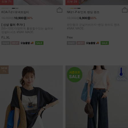
리뷰
29
리뷰
71
NK21-P-6/인트 밴딩 팬츠
KOA-T-21/유넥트임티
19,900원
16,900원
6,900원
65%
10,900원
36%
편안함과 군살커버까지~밴딩 와이드 팬츠
[ 신상 컬러 추가! ]
#NAK MADE.
[55~120] 다양하게 활용할수있는 슬라브
반팔티셔츠 #NAK MADE.
Free
F,L,XL
NEW
7%