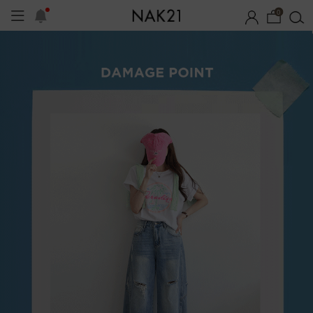
0
시즌오프
1+1 기획세트
자체제작
여름 