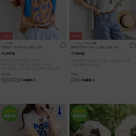
리뷰
4
리뷰
9
KO62-T-13/왓이즈 반팔티_DY
NK62-TS-61/마리스 쿨링 반팔 셔츠
_HR
15,900원
17,900원
[F-XL] 감각적인 영문 프린트!
한여름에도 셔츠는 포기할 수 없다면,가벼운
바이오 실키 가공으로 매끈한 터치감
7컬러 쿨링 반팔 셔츠
부드러움과 내구성을 갖춘 면85%, 폴리15%
#NAK MADE.
F,L,XL
Free