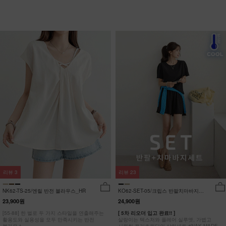
리뷰
3
리뷰
23
NK62-TS-25/엔릴 반전 블라우스_HR
KO62-SET-05/크립스 반팔치마바지세
트_HR
23,900원
24,900원
[55-88] 한 벌로 두 가지 스타일을 연출해주는
[ 5차 리오더 입고 완료!! ]
활용도와 실용성을 모두 만족시키는 반전
살랑이는 텍스처와 플레어 실루엣, 가볍고