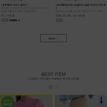
[ ❄️무중력 아이스 팬츠! ]
[ ❄️여름버전 베스트셀러의 슬림 부츠컷 버전 ❄️
[55-88] 나크에서 야심차게 준비한! 체감무게
]
0g에 주름까지 예쁜 크링클 팬츠!
[S-2XL] 공기를 입은 듯 가볍고 뛰어난 신축성
원단에 슬림함을 더한 부츠컷 팬츠!
F,L / 기본,롱
S,M,L,XL,2XL / 숏,기본,롱
more
BEST ITEM
나크에서 가장 많이 사랑받는 베스트 아이템