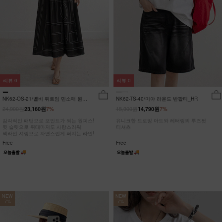
리뷰
0
리뷰
0
NK62-OS-21/벨비 뒤트임 민소매 원피
NK62-TS-40/미야 라운드 반팔티_HR
스_DY
24,900원
15,900원
23,160원
7%
14,790원
7%
감각적인 패턴으로 포인트가 되는 원피스!
유니크한 드로잉 아트와 레터링의 루즈핏
뒷 슬릿으로 뒤태마저도 사랑스러워!
티셔츠
넥라인 셔링으로 자연스럽게 퍼지는 라인!
Free
Free
NEW
NEW
7%
7%