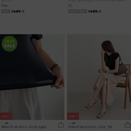
블라우스
시원한 플리츠원단의 상하세트 #NAK MADE.
Free
F,L
리뷰
1
리뷰
1
NK52-TE-46/루미나 섹시백 반팔티
KO62-P-06/크리지아 스커트_YN