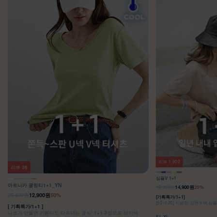
리뷰
1,902
리뷰
36
심플V 1+1
아르니카 쿨링티1+1_YN
19,900원
14,900원
25%
25,800원
12,900원
50%
[기획특가/1+1]
[55~120] 시원한 깊은 V넥 심
[ 기획특가/1+1 ]
나크가 만들면 기본티도 다르다는 공식! 1+1구성으로 브이넥
F,L,XL