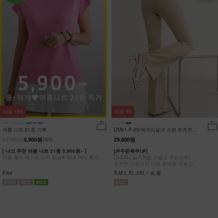
리뷰
185
리뷰
94
여름 니트 21종 기획
DM61-P-35/에어리실크 스판 부츠컷팬
츠_DY
24,900원
5,900원
76%
29,900원
[ 나크 추천 여름 니트 21종 5,900원~ ]
[🎉주문폭주!🎉]
여름 필수 베스트 니트 모음♥ 최대 76% 특가
[S-2XL] 실크처럼 가볍고 부드러워!
쫀쫀한 스판까지 더해 완벽한 착용감!
Free
S,M,L,XL,2XL / 숏,롱