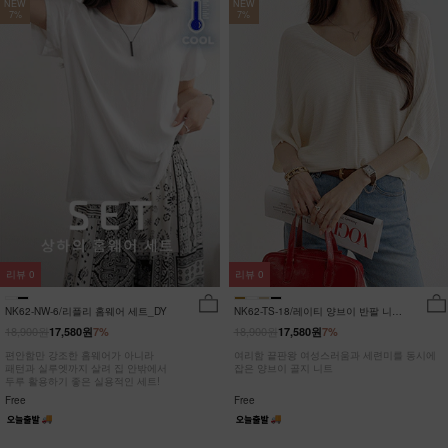
NEW
NEW
7%
7%
리뷰
0
리뷰
0
NK62-NW-6/리플리 홈웨어 세트_DY
NK62-TS-18/레이티 양브이 반팔 니트
_HR
18,900원
18,900원
17,580원
7%
17,580원
7%
편안함만 강조한 홈웨어가 아니라
여리함 끝판왕 여성스러움과 세련미를 동시에
패턴과 실루엣까지 살려 집 안밖에서
잡은 양브이 골지 니트
두루 활용하기 좋은 실용적인 세트!
Free
Free