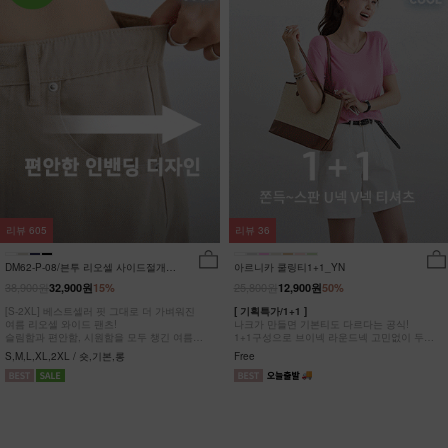
리뷰
605
리뷰
36
DM62-P-08/븐투 리오셀 사이드절개팬
아르니카 쿨링티1+1_YN
츠_YN
38,900원
25,800원
32,900원
15%
12,900원
50%
[S-2XL] 베스트셀러 핏 그대로 더 가벼워진
[ 기획특가/1+1 ]
여름 리오셀 와이드 팬츠!
나크가 만들면 기본티도 다르다는 공식!
슬림함과 편안함, 시원함을 모두 챙긴 여름
1+1구성으로 브이넥 라운드넥 고민없이 두장
완전정복 팬츠
다 챙겨가세요
S,M,L,XL,2XL / 숏,기본,롱
Free