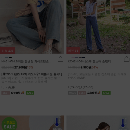
리뷰
235
리뷰
58
NK61-PI-12/커들 올밴딩 와이드팬츠
KO42-T-06/시스루 캡소매 슬럽티
_YN
32,900원
14,900원
27,900원
15%
9,900원
34%
[ 🎖?No.1 팬츠 15차 리오더🎖? 여름버전 출시! ]
[55~88] 보들보들 시원한 캡소매 슬럽 티셔츠
[55-88] 가볍고 시원하게 또 한번 즐기는 믿고
#NAK MADE.
입는 베스트 No.1 팬츠의 여름버전!
F,L / 숏,롱
F(55~66),L(77~88)