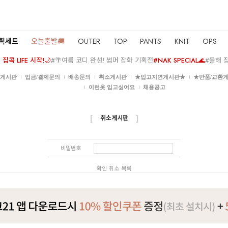
기획세트
오늘출발🚚
OUTER
TOP
PANTS
KNIT
OPS
집콕 LIFE 시작!🌙
#🌴여름 코디 완성! 썸머 잡화 기획전
#NAK SPECIAL🌊
#올해 
P 게시판
입금/결제문의
배송문의
취소게시판
★입고지연게시판★
★반품/교환
이런옷 입고싶어요
채용공고
취소게시판
[
]
비밀번호
확인
취소
목록