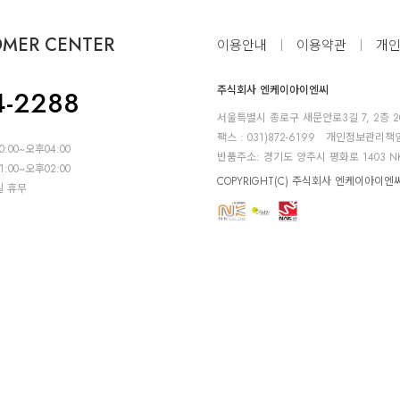
OMER CENTER
이용안내
이용약관
개
주식회사 엔케이아이엔씨
4-2288
서울특별시 종로구 새문안로3길 7, 2층 2
팩스 : 031)872-6199
개인정보관리책임자
0:00~오후04:00
반품주소: 경기도 양주시 평화로 1403 N
1:00~오후02:00
COPYRIGHT(C) 주식회사 엔케이아이엔씨 A
일 휴무