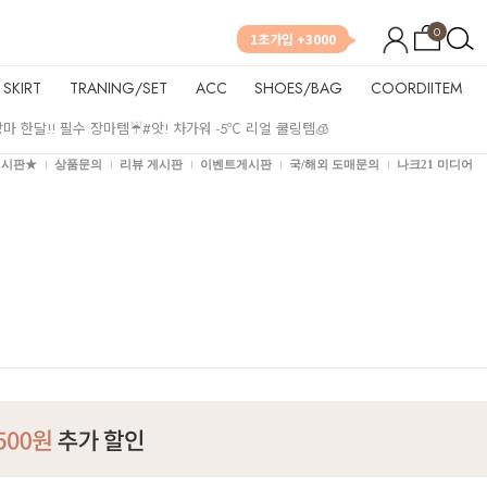
0
1초가입 +3000
SKIRT
TRANING/SET
ACC
SHOES/BAG
COORDIITEM
장마 한달!! 필수 장마템☔
#앗! 차가워 -5℃ 리얼 쿨링템🧊
게시판★
상품문의
리뷰 게시판
이벤트게시판
국/해외 도매문의
나크21 미디어