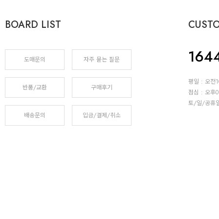
BOARD LIST
CUST
164
도매문의
자주 묻는 질문
평일 : 오전1
반품/교환
구매후기
점심 : 오후0
토/일/공휴
배송문의
입금/결제/취소