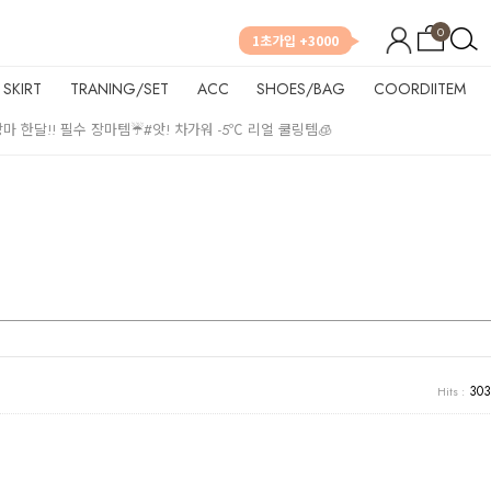
0
1초가입 +3000
SKIRT
TRANING/SET
ACC
SHOES/BAG
COORDIITEM
장마 한달!! 필수 장마템☔
#앗! 차가워 -5℃ 리얼 쿨링템🧊
303
Hits :