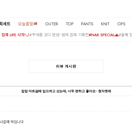
기획세트
오늘출발🚚
OUTER
TOP
PANTS
KNIT
OPS
집콕 LIFE 시작!🌙
#🌴여름 코디 완성! 썸머 잡화 기획전
#NAK SPECIAL🌊
#올해 
리뷰 게시판
집앞 마트갈때 입으려고 샀는데, 너무 편하고 좋아요~ 청자켓에
실나갈때 딱입니다