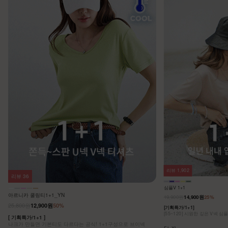
리뷰
1,902
리뷰
36
심플V 1+1
아르니카 쿨링티1+1_YN
19,900원
14,900원
25%
25,800원
12,900원
50%
[기획특가/1+1]
[55~120] 시원한 깊은 V넥 심
[ 기획특가/1+1 ]
나크가 만들면 기본티도 다르다는 공식! 1+1구성으로 브이넥