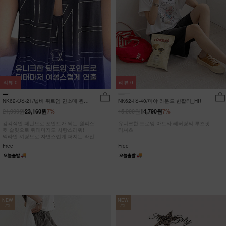
리뷰
0
리뷰
0
NK62-OS-21/벨비 뒤트임 민소매 원피
NK62-TS-40/미야 라운드 반팔티_HR
스_DY
24,900원
15,900원
23,160원
7%
14,790원
7%
감각적인 패턴으로 포인트가 되는 원피스!
유니크한 드로잉 아트와 레터링의 루즈핏
뒷 슬릿으로 뒤태마저도 사랑스러워!
티셔츠
넥라인 셔링으로 자연스럽게 퍼지는 라인!
Free
Free
NEW
NEW
7%
7%