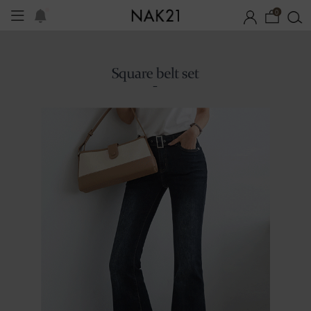
0
시즌오프
1+1 기획세트
자체제작
여름 