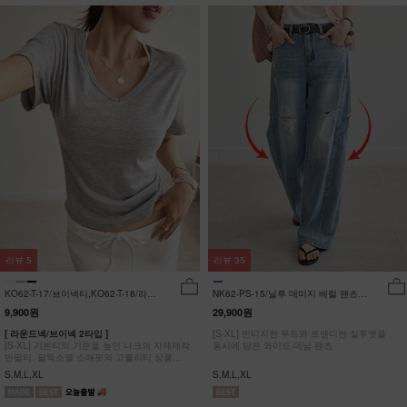
리뷰
5
리뷰
35
KO62-T-17/브이넥티,KO62-T-18/라운
NK62-PS-15/닐루 데미지 배럴 팬츠
드티_YN
_HR
9,900원
29,900원
[ 라운드넥/브이넥 2타입 ]
[S-XL] 빈티지한 무드와 트렌디한 실루엣을
[S-XL] 기본티의 기준을 높인 나크의 자체제작
동시에 담은 와이드 데님 팬츠
반팔티. 팔뚝소멸 소매핏의 고퀄리티 상품
#NAK MADE.
S,M,L,XL
S,M,L,XL