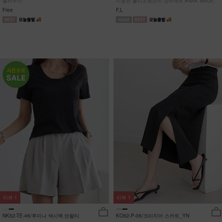
블라우스
시원한 플리츠원단의 상하세트 #NAK MADE.
Free
F,L
리뷰
1
리뷰
1
NK52-TE-46/루미나 섹시백 반팔티
KO62-P-06/크리지아 스커트_YN