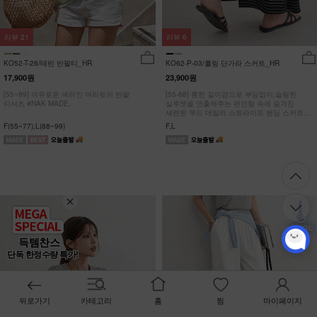
리뷰
21
리뷰
6
KO52-T-26/테린 반팔티_HR
KO62-P-03/롤링 단가라 스커트_HR
17,900원
23,900원
[55~99] 여유로운 넥라인 여리핏의 반팔
[55-88] 롱한 길이감으로 부담없이,슬림한
티셔츠 #NAK MADE.
실루엣을 연출해주는 편안함 속에 숨겨진
세련된 무드 데일리 스트라이프 밴딩 스커트
#NAK MADE.
F(55~77),L(88~99)
F,L
득템찬스
단독 한정수량 특가!
뒤로가기
카테고리
홈
찜
마이페이지