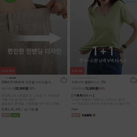
리뷰
605
리뷰
36
DM62-P-08/븐투 리오셀 사이드절개팬
아르니카 쿨링티1+1_YN
츠_YN
38,900원
25,800원
32,900원
15%
12,900원
50%
[S-2XL] 베스트셀러 핏 그대로 더 가벼워진
[ 기획특가/1+1 ]
여름 리오셀 와이드 팬츠!
나크가 만들면 기본티도 다르다는 공식!
슬림함과 편안함, 시원함을 모두 챙긴 여름
1+1구성으로 브이넥 라운드넥 고민없이 두장
완전정복 팬츠
다 챙겨가세요
S,M,L,XL,2XL / 숏,기본,롱
Free