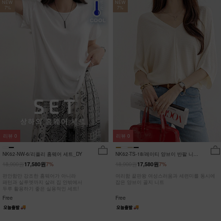
NEW
NEW
7%
7%
리뷰
0
리뷰
0
NK62-NW-6/리플리 홈웨어 세트_DY
NK62-TS-18/레이티 양브이 반팔 니트
_HR
18,900원
18,900원
17,580원
7%
17,580원
7%
편안함만 강조한 홈웨어가 아니라
여리함 끝판왕 여성스러움과 세련미를 동시에
패턴과 실루엣까지 살려 집 안밖에서
잡은 양브이 골지 니트
두루 활용하기 좋은 실용적인 세트!
Free
Free