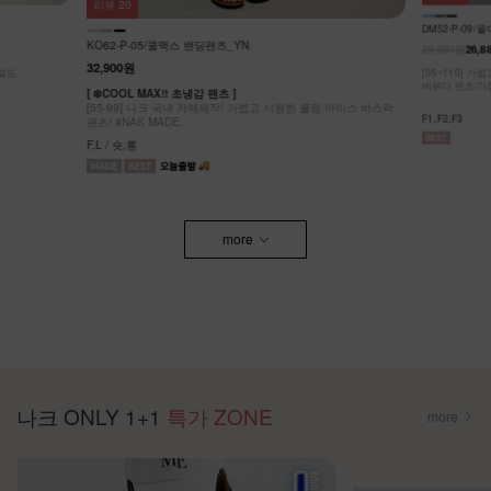
리뷰
20
DM52-P-09/
KO62-P-05/쿨맥스 밴딩팬츠_YN
28,900원
26,8
32,900원
얼도,
[55~110] 
버뮤다 팬츠/기
[ ❄️COOL MAX!! 초냉감 팬츠 ]
[55-99] 나크 국내 자체제작! 가볍고 시원한 쿨링 아이스 바스락
F1,F2,F3
팬츠! #NAK MADE.
F,L / 숏,롱
more
나크 ONLY 1+1
특가 ZONE
more