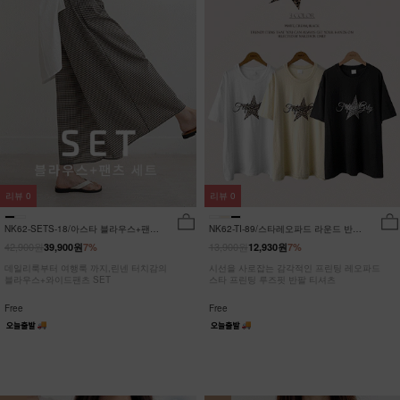
리뷰
0
리뷰
0
NK62-SETS-18/아스타 블라우스+팬츠
NK62-TI-89/스타레오파드 라운드 반팔
세트_HR
티_JY
42,900원
13,900원
39,900원
7%
12,930원
7%
데일리룩부터 여행룩 까지,린넨 터치감의
시선을 사로잡는 감각적인 프린팅 레오파드
블라우스+와이드팬츠 SET
스타 프린팅 루즈핏 반팔 티셔츠
Free
Free