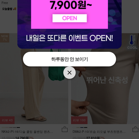
Free
Free
NEW
NEW
7%
7%
하루동안 안 보이기
하루동안 안 보이기
리뷰
43
리뷰
100
NK62-PI-16/디슬 쿨링 올밴딩 팬츠
DM62-P-10/르솜 리오셀 부츠컷팬츠
_YN
_YN
15,900원
29,900원
14,790원
7%
27,810원
7%