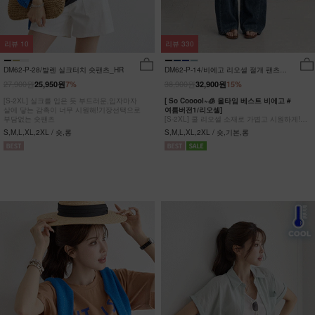
리뷰
10
리뷰
330
DM62-P-28/발렌 실크터치 숏팬츠_HR
DM62-P-14/비에고 리오셀 절개 팬츠
_HR
27,900원
38,900원
25,950원
7%
32,900원
15%
[S-2XL] 실크를 입은 듯 부드러운,입자마자
[ So Cooool~🧊 올타임 베스트 비에고 #
살에 닿는 감촉이 너무 시원해!기장선택으로
여름버전1/리오셀]
부담없는 숏팬츠
[S-2XL] 쿨 리오셀 소재로 가볍고 시원하게!
사이드 절개 쿨링 데님팬츠
S,M,L,XL,2XL / 숏,롱
S,M,L,XL,2XL / 숏,기본,롱