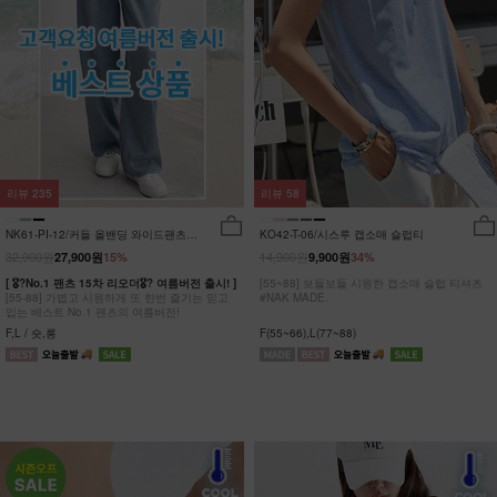
리뷰
235
리뷰
58
NK61-PI-12/커들 올밴딩 와이드팬츠
KO42-T-06/시스루 캡소매 슬럽티
_YN
32,900원
14,900원
27,900원
15%
9,900원
34%
[ 🎖?No.1 팬츠 15차 리오더🎖? 여름버전 출시! ]
[55~88] 보들보들 시원한 캡소매 슬럽 티셔츠
[55-88] 가볍고 시원하게 또 한번 즐기는 믿고
#NAK MADE.
입는 베스트 No.1 팬츠의 여름버전!
F,L / 숏,롱
F(55~66),L(77~88)