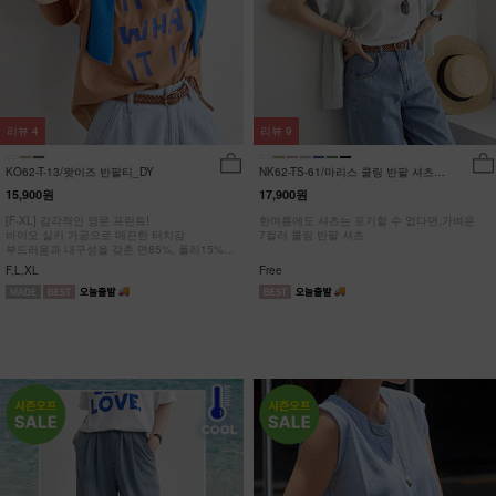
리뷰
4
리뷰
9
KO62-T-13/왓이즈 반팔티_DY
NK62-TS-61/마리스 쿨링 반팔 셔츠
_HR
15,900원
17,900원
[F-XL] 감각적인 영문 프린트!
한여름에도 셔츠는 포기할 수 없다면,가벼운
바이오 실키 가공으로 매끈한 터치감
7컬러 쿨링 반팔 셔츠
부드러움과 내구성을 갖춘 면85%, 폴리15%
#NAK MADE.
F,L,XL
Free