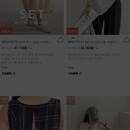
리뷰
0
리뷰
0
NK62-SETS-13/바루나 집업+스커트
NK62-TS-21/에너지 크리스탈 반팔티
세트_DY
_JY
39,900원
24,900원
37,110원
7%
23,160원
7%
[55-88] 바스락- 하루종일 쾌적한 터치감!
[55-99] 핸드메이드 캡보석&비딩 포인트
그물망 형태의 메쉬 안감으로
루즈핏 라운드 반팔 티셔츠
땀과 습기를 빠르게 배출해줘요
Free
Free
NEW
NEW
7%
7%