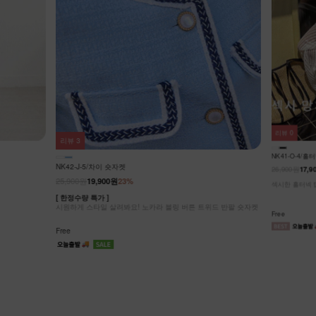
리뷰
0
리뷰
3
NK41-O-4/
NK42-J-5/차이 숏자켓
26,900원
17,9
25,900원
19,900원
23%
섹시한 홀터넥 탑
[ 한정수량 특가 ]
시원하게 스타일 살려봐요! 노카라 블링 버튼 트위드 반팔 숏자켓
Free
Free