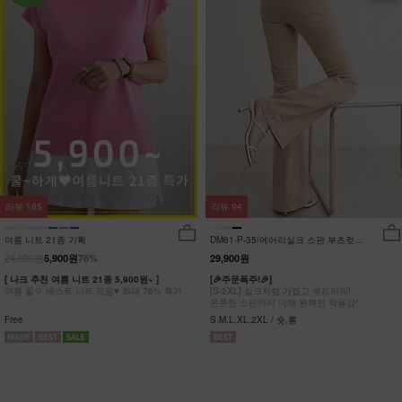
리뷰
185
리뷰
94
여름 니트 21종 기획
DM61-P-35/에어리실크 스판 부츠컷팬
츠_DY
24,900원
5,900원
76%
29,900원
[ 나크 추천 여름 니트 21종 5,900원~ ]
[🎉주문폭주!🎉]
여름 필수 베스트 니트 모음♥ 최대 76% 특가
[S-2XL] 실크처럼 가볍고 부드러워!
쫀쫀한 스판까지 더해 완벽한 착용감!
Free
S,M,L,XL,2XL / 숏,롱