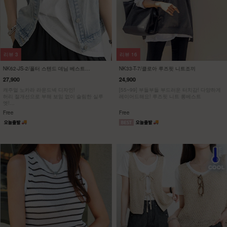
리뷰
3
리뷰
16
NK62-JS-2/폴터 스텐드 데님 베스트
NK33-T-7/클로아 루즈핏 니트조끼
_DY
27,900
24,900
캐주얼 노카라 라운드넥 디자인!
[55~99] 부들부들 부드러운 터치감! 다양하게
허리 절개선으로 부해 보임 없이 슬림한 실루
레이어드해요! 루즈핏 니트 롱베스트
엣!
가볍게 툭- 걸쳐도 룩에 포인트!
Free
Free