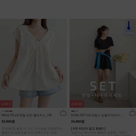
리뷰
3
리뷰
23
NK62-TS-25/엔릴 반전 블라우스_HR
KO62-SET-05/크립스 반팔치마바지세
트_HR
23,900원
24,900원
[55-88] 한 벌로 두 가지 스타일을 연출해주는
[ 5차 리오더 입고 완료!! ]
활용도와 실용성을 모두 만족시키는 반전
살랑이는 텍스처와 플레어 실루엣, 가볍고