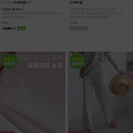
20,900원
9,900원
53%
27,900원
[ 한정수량 특가 ]
ONLY NAK! 입는 순간 고급스러움이
로맨틱한 플라워 레이스로 룩에 포인트를 주는
느껴지도록 세심하게 설계한 나크의 국내
백레이스 반팔 티셔츠
자체제작 스커트 #NAK MADE.
Free
F,L,XL