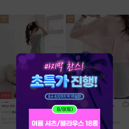
NEW
NEW
7%
7%
리뷰
0
리뷰
15
NK62-NW-11/유포니 반팔+반바지 홈웨
NK62-TS-32/일루민 뒤트임 셔츠_DY
어_HR
9,900원
21,900원
9,210원
7%
20,370원
7%
입는 순간 편안함이 달라지는 캡내장
[ 답답한ZERO! 시스루 원단! ]
스트라이프 홈웨어 SET
[55-99] 은은하게 반짝이는 고급링클원단!
자연스럽게 흐르는 핏!