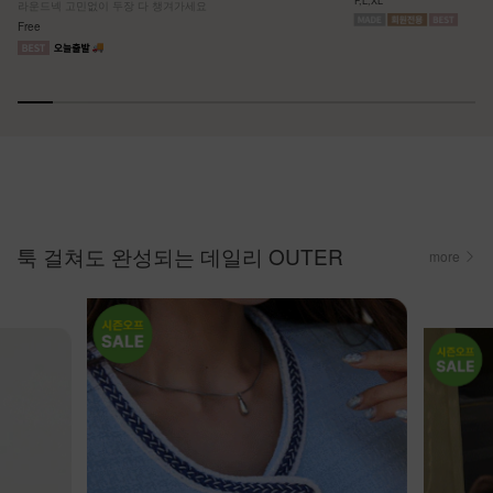
F,L,XL
라운드넥 고민없이 두장 다 챙겨가세요
Free
툭 걸쳐도 완성되는 데일리 OUTER
more