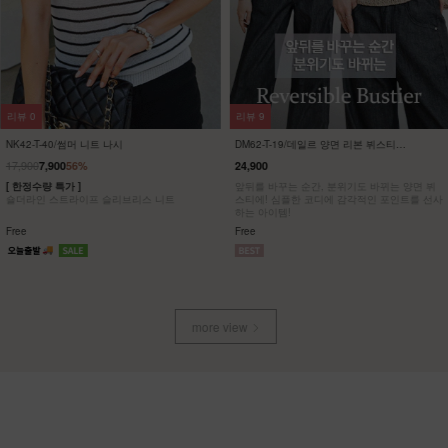
리뷰
0
리뷰
9
NK42-T-40/썸머 니트 나시
DM62-T-19/데일르 양면 리본 뷔스티에
_YN
17,900
7,900
56%
24,900
[ 한정수량 특가 ]
앞뒤를 바꾸는 순간, 분위기도 바뀌는 양면 뷔
숄더라인 스트라이프 슬리브리스 니트
스티에! 심플한 코디에 감각적인 포인트를 선사
하는 아이템!
Free
Free
more view