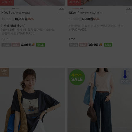
리뷰
29
리뷰
71
NK21-P-6/인트 밴딩 팬츠
KOA-T-21/유넥트임티
19,900원
16,900원
6,900원
65%
10,900원
36%
편안함과 군살커버까지~밴딩 와이드 팬츠
[ 신상 컬러 추가! ]
#NAK MADE.
[55~120] 다양하게 활용할수있는 슬라브
반팔티셔츠 #NAK MADE.
Free
F,L,XL
NEW
7%