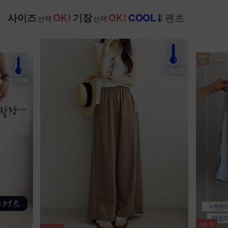
팬츠
사이즈
OK!
기장
OK!
COOL
선택
선택
NEW
7%
리뷰
33