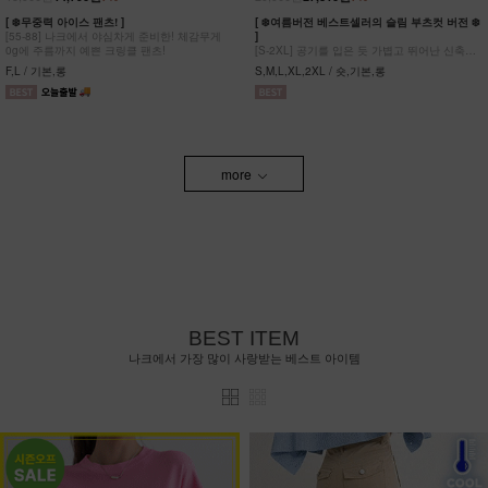
[ ❄️무중력 아이스 팬츠! ]
[ ❄️여름버전 베스트셀러의 슬림 부츠컷 버전 ❄️
[55-88] 나크에서 야심차게 준비한! 체감무게
]
0g에 주름까지 예쁜 크링클 팬츠!
[S-2XL] 공기를 입은 듯 가볍고 뛰어난 신축성
원단에 슬림함을 더한 부츠컷 팬츠!
F,L / 기본,롱
S,M,L,XL,2XL / 숏,기본,롱
more
BEST ITEM
나크에서 가장 많이 사랑받는 베스트 아이템