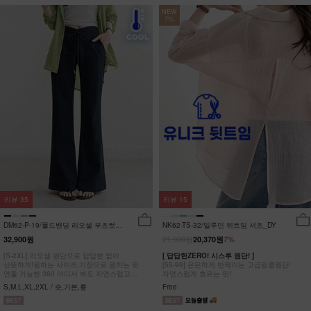
NEW
7%
리뷰
35
리뷰
15
DM62-P-19/폴드밴딩 리오셀 부츠컷팬
NK62-TS-32/일루민 뒤트임 셔츠_DY
츠_HR
21,900원
32,900원
20,370원
7%
[S-2XL] 리오셀 원단으로 답답한 없이
[ 답답한ZERO! 시스루 원단! ]
산뜻하게!원하는 사이즈,기장으로 원하는 핏
[55-99] 은은하게 반짝이는 고급링클원단!
연출 가능한 360 어디서 봐도 자연스럽고
자연스럽게 흐르는 핏!
균형잡힌 부츠컷 팬츠
S,M,L,XL,2XL / 숏,기본,롱
Free