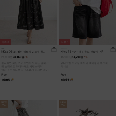
리뷰
0
리뷰
0
NK62-OS-21/벨비 뒤트임 민소매 원피
NK62-TS-40/미야 라운드 반팔티_HR
스_DY
24,900원
15,900원
23,160원
7%
14,790원
7%
감각적인 패턴으로 포인트가 되는 원피스!
유니크한 드로잉 아트와 레터링의 루즈핏
뒷 슬릿으로 뒤태마저도 사랑스러워!
티셔츠
넥라인 셔링으로 자연스럽게 퍼지는 라인!
Free
Free
NEW
NEW
7%
7%