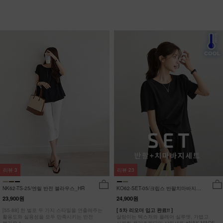
리뷰
3
리뷰
23
NK62-TS-25/엔릴 반전 블라우스_HR
KO62-SET-05/크립스 반팔치마바지세
트_HR
23,900원
24,900원
[55-88] 한 벌로 두 가지 스타일을 연출해주는
[ 5차 리오더 입고 완료!! ]
활용도와 실용성을 모두 만족시키는 반전
살랑이는 텍스처와 플레어 실루엣, 가볍고