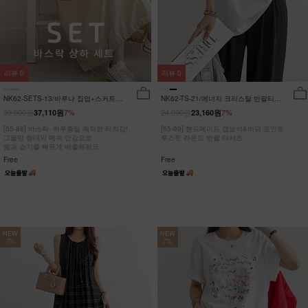
리뷰
0
리뷰
0
NK62-SETS-13/바루나 집업+스커트
NK62-TS-21/에너지 크리스탈 반팔티
세트_DY
_JY
39,900원
24,900원
37,110원
7%
23,160원
7%
[55-88] 바스락- 하루종일 쾌적한 터치감!
[55-99] 핸드메이드 캡보석&비딩 포인트
그물망 형태의 메쉬 안감으로
루즈핏 라운드 반팔 티셔츠
땀과 습기를 빠르게 배출해줘요
Free
Free
NEW
NEW
7%
7%