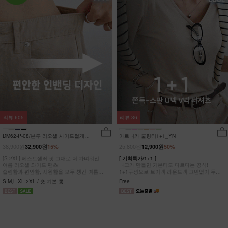
리뷰
605
리뷰
36
DM62-P-08/븐투 리오셀 사이드절개팬
아르니카 쿨링티1+1_YN
츠_YN
38,900원
25,800원
32,900원
15%
12,900원
50%
[S-2XL] 베스트셀러 핏 그대로 더 가벼워진
[ 기획특가/1+1 ]
여름 리오셀 와이드 팬츠!
나크가 만들면 기본티도 다르다는 공식!
슬림함과 편안함, 시원함을 모두 챙긴 여름
1+1구성으로 브이넥 라운드넥 고민없이 두장
완전정복 팬츠
다 챙겨가세요
S,M,L,XL,2XL / 숏,기본,롱
Free