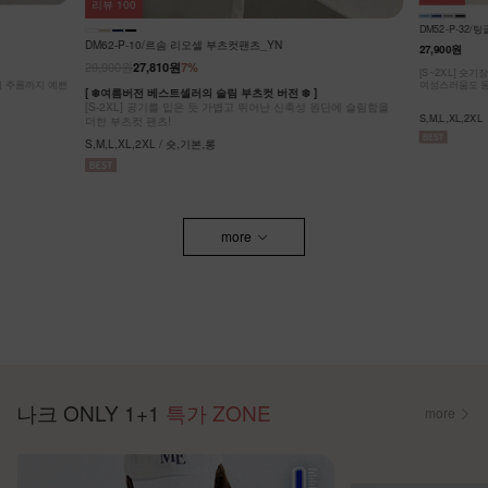
리뷰
100
DM52-P-32
DM62-P-10/르솜 리오셀 부츠컷팬츠_YN
27,900원
29,900원
27,810원
7%
[S~2XL] 숏
g에 주름까지 예쁜
여성스러움도 동
[ ❄️여름버전 베스트셀러의 슬림 부츠컷 버전 ❄️ ]
[S-2XL] 공기를 입은 듯 가볍고 뛰어난 신축성 원단에 슬림함을
S,M,L,XL,2XL
더한 부츠컷 팬츠!
S,M,L,XL,2XL / 숏,기본,롱
more
나크 ONLY 1+1
특가 ZONE
more