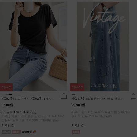
리뷰
5
리뷰
35
KO62-T-17/브이넥티,KO62-T-18/라운
NK62-PS-15/닐루 데미지 배럴 팬츠
드티_YN
_HR
9,900원
29,900원
[ 라운드넥/브이넥 2타입 ]
[S-XL] 빈티지한 무드와 트렌디한 실루엣을
[S-XL] 기본티의 기준을 높인 나크의 자체제작
동시에 담은 와이드 데님 팬츠
반팔티. 팔뚝소멸 소매핏의 고퀄리티 상품
#NAK MADE.
S,M,L,XL
S,M,L,XL