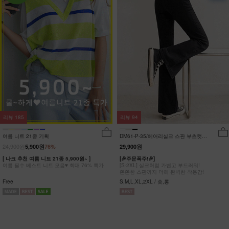
리뷰
185
리뷰
94
여름 니트 21종 기획
DM61-P-35/에어리실크 스판 부츠컷팬
츠_DY
24,900원
5,900원
76%
29,900원
[ 나크 추천 여름 니트 21종 5,900원~ ]
[🎉주문폭주!🎉]
여름 필수 베스트 니트 모음♥ 최대 76% 특가
[S-2XL] 실크처럼 가볍고 부드러워!
쫀쫀한 스판까지 더해 완벽한 착용감!
Free
S,M,L,XL,2XL / 숏,롱