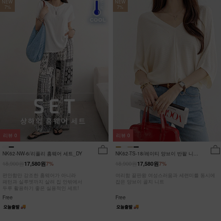
NEW
NEW
7%
7%
리뷰
0
리뷰
0
NK62-NW-6/리플리 홈웨어 세트_DY
NK62-TS-18/레이티 양브이 반팔 니트
_HR
18,900원
18,900원
17,580원
7%
17,580원
7%
편안함만 강조한 홈웨어가 아니라
여리함 끝판왕 여성스러움과 세련미를 동시에
패턴과 실루엣까지 살려 집 안밖에서
잡은 양브이 골지 니트
두루 활용하기 좋은 실용적인 세트!
Free
Free