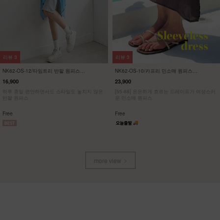
리뷰
3
리뷰
3
NK62-OS-12/타임트리 반팔 원피스
NK62-OS-10/카프리 민소매 원피스
_HR
_HR
16,900
23,900
하루 종일 편안하면서도 스타일도 놓치지 않은
[55-88] 은은하게 흐르는 드레이프가 여성스러
반팔 원피스
운 민소매 원피스
Free
Free
more view