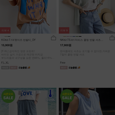
리뷰
4
리뷰
9
KO62-T-13/왓이즈 반팔티_DY
NK62-TS-61/마리스 쿨링 반팔 셔츠
_HR
15,900원
17,900원
[F-XL] 감각적인 영문 프린트!
한여름에도 셔츠는 포기할 수 없다면,가벼운
바이오 실키 가공으로 매끈한 터치감
7컬러 쿨링 반팔 셔츠
부드러움과 내구성을 갖춘 면85%, 폴리15%
#NAK MADE.
F,L,XL
Free