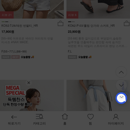
리뷰
21
리뷰
6
KO52-T-26/테린 반팔티_HR
KO62-P-03/롤링 단가라 스커트_HR
17,900원
23,900원
[55~99] 여유로운 넥라인 여리핏의 반팔
[55-88] 롱한 길이감으로 부담없이,슬림한
티셔츠 #NAK MADE.
실루엣을 연출해주는 편안함 속에 숨겨진
세련된 무드 데일리 스트라이프 밴딩 스커트
#NAK MADE.
F(55~77),L(88~99)
F,L
득템찬스
단독 한정수량 특가!
뒤로가기
카테고리
홈
찜
마이페이지