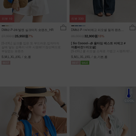
리뷰
10
리뷰
330
DM62-P-28/발렌 실크터치 숏팬츠_HR
DM62-P-14/비에고 리오셀 절개 팬츠
_HR
27,900원
38,900원
25,950원
7%
32,900원
15%
[S-2XL] 실크를 입은 듯 부드러운,입자마자
[ So Cooool~🧊 올타임 베스트 비에고 #
살에 닿는 감촉이 너무 시원해!기장선택으로
여름버전1/리오셀]
부담없는 숏팬츠
[S-2XL] 쿨 리오셀 소재로 가볍고 시원하게!
사이드 절개 쿨링 데님팬츠
S,M,L,XL,2XL / 숏,롱
S,M,L,XL,2XL / 숏,기본,롱