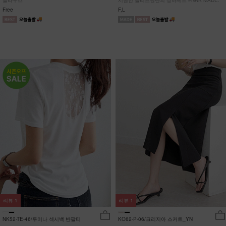
블라우스
시원한 플리츠원단의 상하세트 #NAK MADE.
Free
F,L
리뷰
1
리뷰
1
NK52-TE-46/루미나 섹시백 반팔티
KO62-P-06/크리지아 스커트_YN