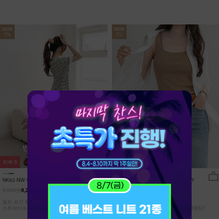
NEW
NEW
7%
7%
리뷰
0
리뷰
15
NK62-NW-11/유포니 반팔+반바지 홈웨
NK62-TS-32/일루민 뒤트임 셔츠_DY
어_HR
9,900원
21,900원
9,210원
7%
20,370원
7%
입는 순간 편안함이 달라지는 캡내장
[ 답답한ZERO! 시스루 원단! ]
스트라이프 홈웨어 SET
[55-99] 은은하게 반짝이는 고급링클원단!
자연스럽게 흐르는 핏!