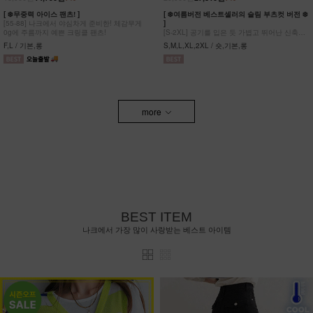
[ ❄️무중력 아이스 팬츠! ]
[ ❄️여름버전 베스트셀러의 슬림 부츠컷 버전 ❄️
[55-88] 나크에서 야심차게 준비한! 체감무게
]
0g에 주름까지 예쁜 크링클 팬츠!
[S-2XL] 공기를 입은 듯 가볍고 뛰어난 신축성
원단에 슬림함을 더한 부츠컷 팬츠!
F,L / 기본,롱
S,M,L,XL,2XL / 숏,기본,롱
more
BEST ITEM
나크에서 가장 많이 사랑받는 베스트 아이템