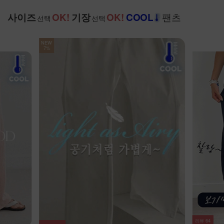
팬츠
사이즈
OK!
기장
OK!
COOL
선택
선택
NEW
7%
리뷰
64