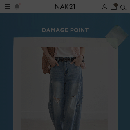
0
프
1+1 기획세트
자체제작
여름 잠옷
장마템 기획