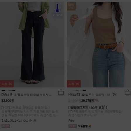
NEW
7%
리뷰
35
리뷰
15
DM62-P-19/폴드밴딩 리오셀 부츠컷팬
NK62-TS-32/일루민 뒤트임 셔츠_DY
츠_HR
21,900원
32,900원
20,370원
7%
[S-2XL] 리오셀 원단으로 답답한 없이
[ 답답한ZERO! 시스루 원단! ]
산뜻하게!원하는 사이즈,기장으로 원하는 핏
[55-99] 은은하게 반짝이는 고급링클원단!
연출 가능한 360 어디서 봐도 자연스럽고
자연스럽게 흐르는 핏!
균형잡힌 부츠컷 팬츠
S,M,L,XL,2XL / 숏,기본,롱
Free