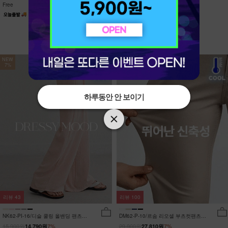
Free
Free
NEW
NEW
7%
7%
하루동안 안 보이기
하루동안 안 보이기
리뷰
43
리뷰
100
NK62-PI-16/디슬 쿨링 올밴딩 팬츠
DM62-P-10/르솜 리오셀 부츠컷팬츠
_YN
_YN
15,900원
29,900원
14,790원
7%
27,810원
7%