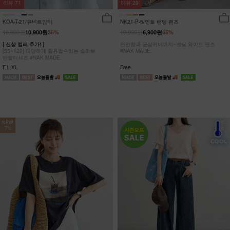
리뷰
29
리뷰
71
NK21-P-6/인트 밴딩 팬츠
KOA-T-21/유넥트임티
19,900원
16,900원
6,900원
65%
10,900원
36%
편안함과 군살커버까지~밴딩 와이드 팬츠
[ 신상 컬러 추가! ]
#NAK MADE.
[55~120] 다양하게 활용할수있는 슬라브
반팔티셔츠 #NAK MADE.
Free
F,L,XL
NEW
7%