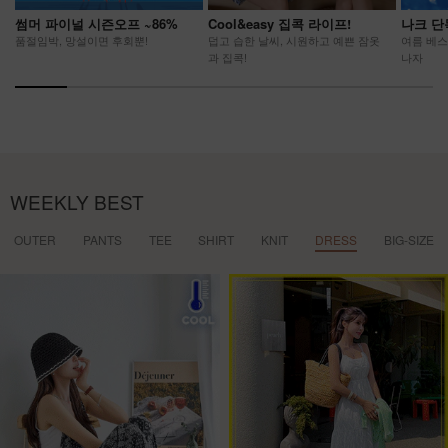
썸머 파이널 시즌오프 ~86%
Cool&easy 집콕 라이프!
나크 단
품절임박, 망설이면 후회뿐!
덥고 습한 날씨, 시원하고 예쁜 잠옷
여름 베스
과 집콕!
나자
WEEKLY BEST
OUTER
PANTS
TEE
SHIRT
KNIT
DRESS
BIG-SIZE