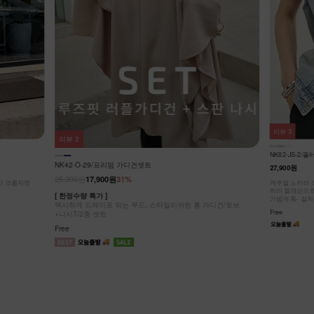
리뷰
3
리뷰
2
NK62-JS-2/
NK42-O-29/프리덤 가디건셋트
27,900원
25,900원
17,900원
31%
리 크롭자켓
캐주얼 노카라 
허리 절개선으로
[ 한정수량 특가 ]
가볍게 툭- 걸쳐
맥시하게 드레이프 되는 무드, 스타일리쉬한 롱 가디건/로브
Free
+나시T/2종 셋트
Free