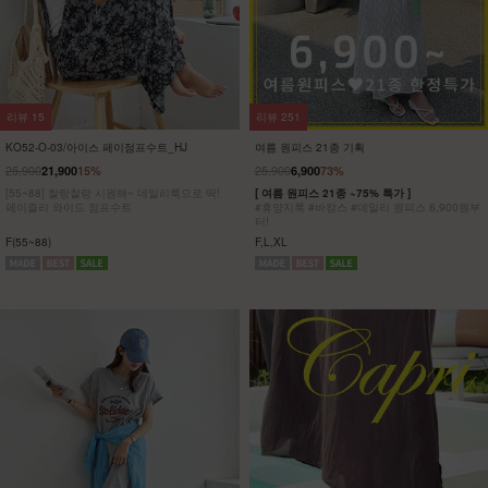
리뷰
15
리뷰
251
KO52-O-03/아이스 페이점프수트_HJ
여름 원피스 21종 기획
25,900
25,900
21,900
15%
6,900
73%
[55~88] 찰랑찰랑 시원해~ 데일리룩으로 딱!
[ 여름 원피스 21종 ~75% 특가 ]
페이즐리 와이드 점프수트
#휴양지룩 #바캉스 #데일리 원피스 6,900원부
터!
F(55~88)
F,L,XL