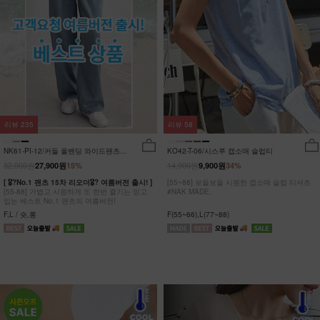
리뷰
235
리뷰
58
NK61-PI-12/커들 올밴딩 와이드팬츠
KO42-T-06/시스루 캡소매 슬럽티
_YN
32,900원
14,900원
27,900원
15%
9,900원
34%
[ 🎖?No.1 팬츠 15차 리오더🎖? 여름버전 출시! ]
[55~88] 보들보들 시원한 캡소매 슬럽 티셔츠
[55-88] 가볍고 시원하게 또 한번 즐기는 믿고
#NAK MADE.
입는 베스트 No.1 팬츠의 여름버전!
F,L / 숏,롱
F(55~66),L(77~88)