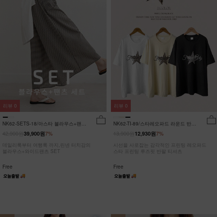
리뷰
0
리뷰
0
NK62-SETS-18/아스타 블라우스+팬츠
NK62-TI-89/스타레오파드 라운드 반팔
세트_HR
티_JY
42,900원
13,900원
39,900원
7%
12,930원
7%
데일리룩부터 여행룩 까지,린넨 터치감의
시선을 사로잡는 감각적인 프린팅 레오파드
블라우스+와이드팬츠 SET
스타 프린팅 루즈핏 반팔 티셔츠
Free
Free