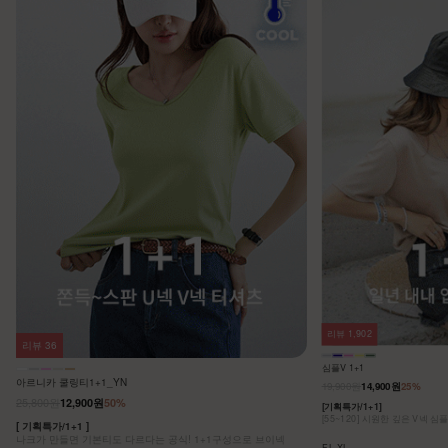
리뷰
1,902
리뷰
36
심플V 1+1
아르니카 쿨링티1+1_YN
19,900원
14,900원
25%
25,800원
12,900원
50%
[기획특가/1+1]
[55~120] 시원한 깊은 V넥 심
[ 기획특가/1+1 ]
나크가 만들면 기본티도 다르다는 공식! 1+1구성으로 브이넥
F,L,XL