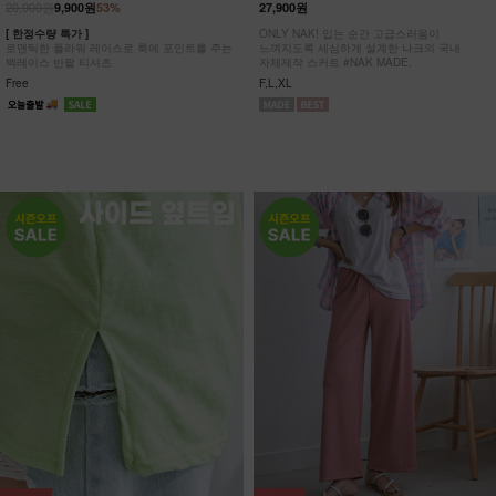
20,900원
9,900원
53%
27,900원
[ 한정수량 특가 ]
ONLY NAK! 입는 순간 고급스러움이
로맨틱한 플라워 레이스로 룩에 포인트를 주는
느껴지도록 세심하게 설계한 나크의 국내
백레이스 반팔 티셔츠
자체제작 스커트 #NAK MADE.
Free
F,L,XL