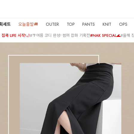
기획세트
오늘출발🚚
OUTER
TOP
PANTS
KNIT
OPS
집콕 LIFE 시작!🌙
#🌴여름 코디 완성! 썸머 잡화 기획전
#NAK SPECIAL🌊
#올해 