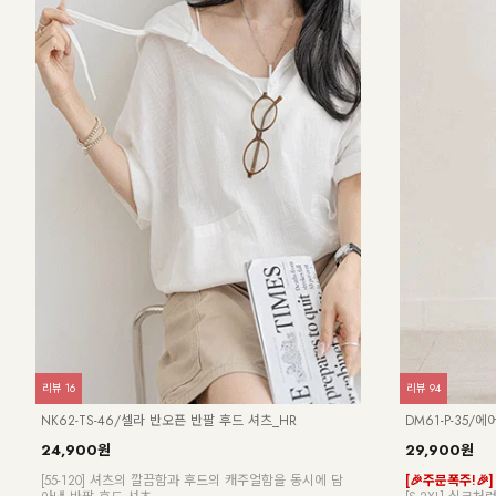
리뷰
48
리뷰
1,094
NK61-JS-6/
NK21-J-14/힐리스 자켓
19,900원
37,900원
24,900원
34%
[ ❄️공기를 입은 
[ 빅사이즈 추가입고! ]