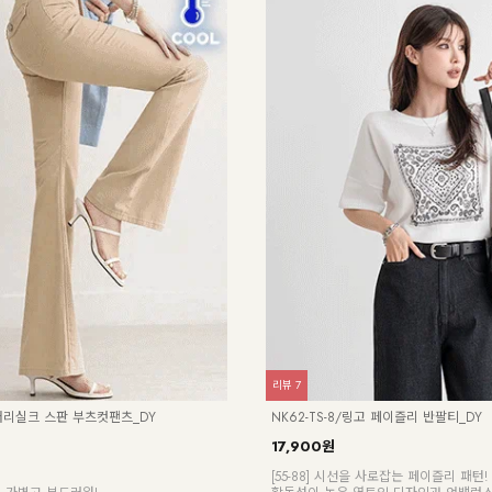
리뷰
27
요시 플라워 초경량 점퍼_YN
KO62-J-01/네트후드집업_HR
25,900원
듯 가벼운 초경량! ❄️ ]
[55-100] 가볍게 툭,시원하게 쓱,매일 