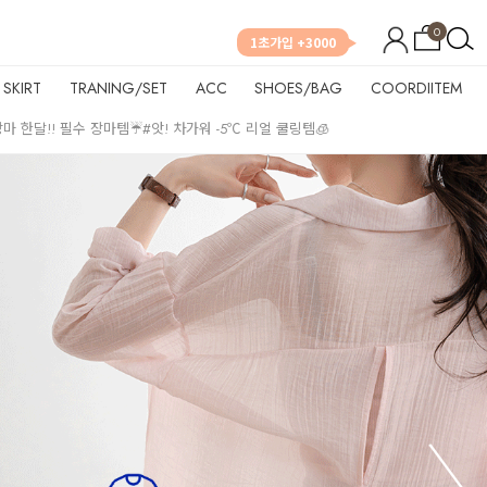
0
1초가입 +3000
SKIRT
TRANING/SET
ACC
SHOES/BAG
COORDIITEM
장마 한달!! 필수 장마템☔
#앗! 차가워 -5℃ 리얼 쿨링템🧊