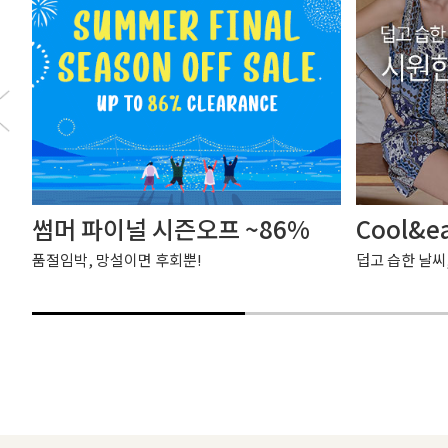
썸머 파이널 시즌오프 ~86%
Cool&e
품절임박, 망설이면 후회뿐!
덥고 습한 날씨