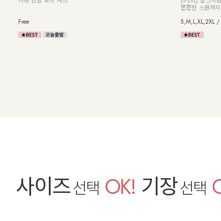
[55-99] 바람
[55~110] 테일러드카라넥 원버튼 9부자켓/오버핏
공기를 입은 듯
Free
F,L
사이즈
OK!
기장
선택
선택