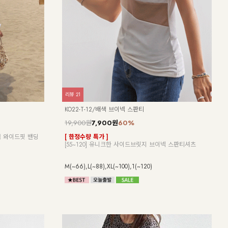
리뷰
9
DM62-T-19/데일르 양면 리본 뷔스티에_YN
24,900원
앞뒤를 바꾸는 순간, 분위기도 바뀌는 양면 뷔스티에! 심
플한 코디에 감각적인 포인트를 선사하는 아이템!
Free