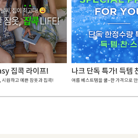
asy 집콕 라이프!
나크 단독 특가! 득템 
, 시원하고 예쁜 잠옷과 집콕!
여름 베스트템을 쿨~한 가격으로 