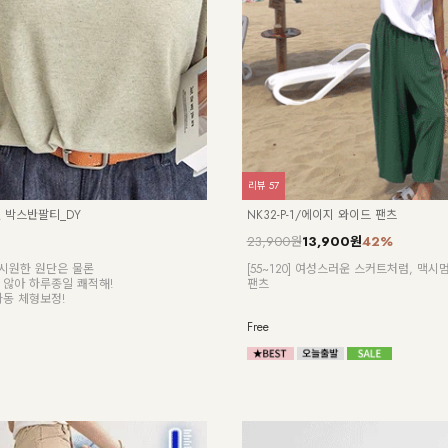
리뷰
0
로아 루즈핏 니트조끼
NK42-T-40/썸머 니트 나시
17,900원
7,900원
56%
들부들 부드러운 터치감! 다양하게 레이어드
[ 한정수량 특가 ]
트 롱베스트
숄더라인 스트라이프 슬리브리스 니트
Free