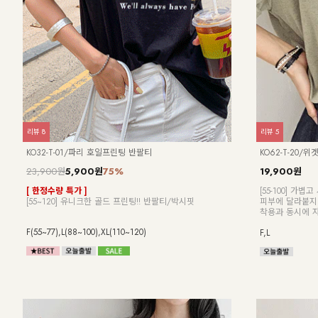
리뷰
3
리뷰
16
NK62-JS-2/폴터 스텐드 데님 베스트_DY
NK33-T-7/클
27,900원
24,900원
캐주얼 노카라 라운드넥 디자인!
[55~99] 부
츠
허리 절개선으로 부해 보임 없이 슬림한 실루엣!
해요! 루즈핏 니
가볍게 툭- 걸쳐도 룩에 포인트!
Free
Free