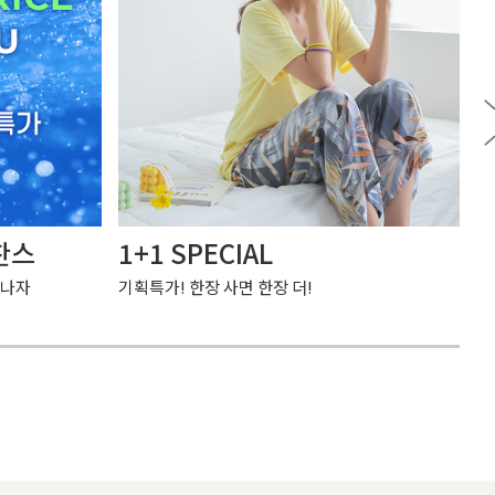
찬스
1+1 SPECIAL
여
만나자
기획특가! 한장 사면 한장 더!
가